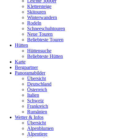
Leichte 3000er
Klettersteige
Skitouren
Winterwandern
Rodeln
Schneeschuhtouren
Neue Touren
Beliebteste Touren
Hütten
Hüttensuche
Beliebteste Hütten
Karte
Bergpartner
Panoramabilder
Übersicht
Deutschland
Österreich
Italien
Schweiz
Frankreich
Rumänien
Wetter & Infos
Übersicht
Alpenblumen
Alpentiere