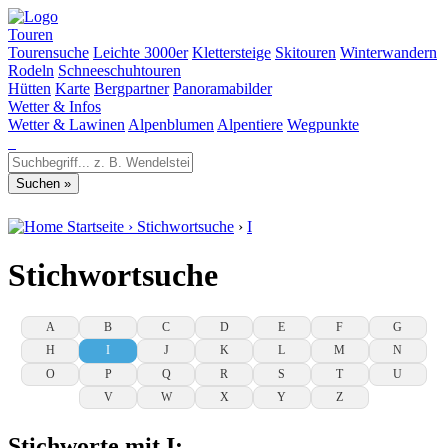
Touren
Tourensuche
Leichte 3000er
Klettersteige
Skitouren
Winterwandern
Rodeln
Schneeschuhtouren
Hütten
Karte
Bergpartner
Panoramabilder
Wetter & Infos
Wetter & Lawinen
Alpenblumen
Alpentiere
Wegpunkte
Startseite
›
Stichwortsuche
›
I
Stichwortsuche
A
B
C
D
E
F
G
H
I
J
K
L
M
N
O
P
Q
R
S
T
U
V
W
X
Y
Z
Stichworte mit I: