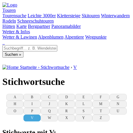
Touren
Tourensuche
Leichte 3000er
Klettersteige
Skitouren
Winterwandern
Rodeln
Schneeschuhtouren
Hütten
Karte
Bergpartner
Panoramabilder
Wetter & Infos
Wetter & Lawinen
Alpenblumen
Alpentiere
Wegpunkte
Startseite
›
Stichwortsuche
›
V
Stichwortsuche
A
B
C
D
E
F
G
H
I
J
K
L
M
N
O
P
Q
R
S
T
U
V
W
X
Y
Z
Stichworte mit V: