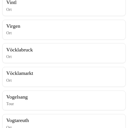
Vintl
Ort
Virgen
Ort
Vöcklabruck
Ort
Vöcklamarkt
Ort
Vogelsang
Tour
Vogtareuth
Ort