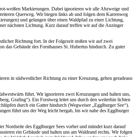
 rot-weißen Markierungen. Dabei ignorieren wir alle Abzweige und
 breiteren Querweg. Wir biegen links ab und folgen dem Karrenweg
erungen) und gelangen über einen Waldpfad zu einer Lichtung,
er nächsten Lichtung. Kurz darauf treffen wir auf die Anzinger
icher Richtung fort. In der Folgezeit stoßen wir auf zwei
n das Gebäude des Forsthauses St. Hubertus hindurch. Zu guter
eren in südwestlicher Richtung zu einer Kreuzung, gehen geradeaus
südwestwärts führt. Wir ignorieren zwei Kreuzungen und halten uns,
rg, Grafing“). Ein Forstweg leitet uns durch den weiterhin lichten
hlüpfen durch ein Gatter hindurch (Wegweiser „Egglburger See“).
ngen führt uns der Weg leicht bergab, bis wir nahe des Egglburger
der Nordseite des Egglburger Sees vorbei und mündet kurz darauf
passieren ein Gebäude und halten uns am Waldrand rechts. Wir folgen