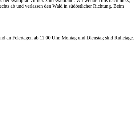
ns der Waldpfad zurück zum Waldrand. Wir wenden uns nach links,
echts ab und verlassen den Wald in südöstlicher Richtung. Beim
nd an Feiertagen ab 11:00 Uhr. Montag und Dienstag sind Ruhetage.