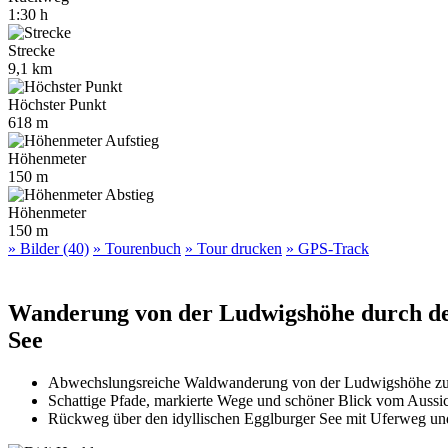
1:30 h
Strecke
9,1 km
Höchster Punkt
618 m
Höhenmeter
150 m
Höhenmeter
150 m
» Bilder (40)
» Tourenbuch
» Tour drucken
» GPS-Track
Wanderung von der Ludwigshöhe durch de
See
Abwechslungsreiche Waldwanderung von der Ludwigshöhe zum 
Schattige Pfade, markierte Wege und schöner Blick vom Aussic
Rückweg über den idyllischen Egglburger See mit Uferweg und