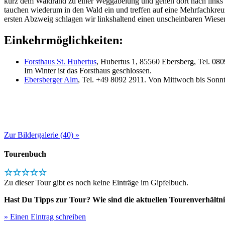
kurz dem Waldrand zu einer Weggabelung und gehen dort nach links
tauchen wiederum in den Wald ein und treffen auf eine Mehrfachkreu
ersten Abzweig schlagen wir linkshaltend einen unscheinbaren Wiese
Einkehrmöglichkeiten:
Forsthaus St. Hubertus
, Hubertus 1, 85560 Ebersberg, Tel. 08
Im Winter ist das Forsthaus geschlossen.
Ebersberger Alm
, Tel. +49 8092 2911. Von Mittwoch bis Sonn
Zur Bildergalerie (40) »
Tourenbuch
☆☆☆☆☆
Zu dieser Tour gibt es noch keine Einträge im Gipfelbuch.
Hast Du Tipps zur Tour? Wie sind die aktuellen Tourenverhältni
» Einen Eintrag schreiben