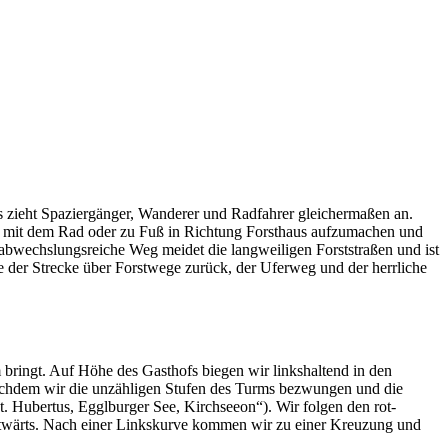
ts zieht Spaziergänger, Wanderer und Radfahrer gleichermaßen an.
 sich mit dem Rad oder zu Fuß in Richtung Forsthaus aufzumachen und
 abwechslungsreiche Weg meidet die langweiligen Forststraßen und ist
e der Strecke über Forstwege zurück, der Uferweg und der herrliche
 bringt. Auf Höhe des Gasthofs biegen wir linkshaltend in den
achdem wir die unzähligen Stufen des Turms bezwungen und die
. Hubertus, Egglburger See, Kirchseeon“). Wir folgen den rot-
stwärts. Nach einer Linkskurve kommen wir zu einer Kreuzung und