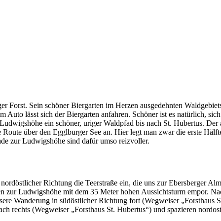
erger Forst. Sein schöner Biergarten im Herzen ausgedehnten Waldgebie
dem Auto lässt sich der Biergarten anfahren. Schöner ist es natürlich,
er Ludwigshöhe ein schöner, uriger Waldpfad bis nach St. Hubertus. Der
e Route über den Egglburger See an. Hier legt man zwar die erste Hälft
de zur Ludwigshöhe sind dafür umso reizvoller.
ordöstlicher Richtung die Teerstraße ein, die uns zur Ebersberger Alm
tufen zur Ludwigshöhe mit dem 35 Meter hohen Aussichtsturm empor. N
ere Wanderung in südöstlicher Richtung fort (Wegweiser „Forsthaus St
ch rechts (Wegweiser „Forsthaus St. Hubertus“) und spazieren nordo