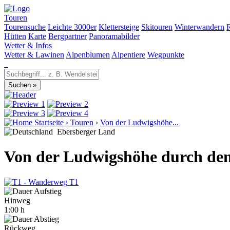
Touren
Tourensuche
Leichte 3000er
Klettersteige
Skitouren
Winterwandern
Hütten
Karte
Bergpartner
Panoramabilder
Wetter & Infos
Wetter & Lawinen
Alpenblumen
Alpentiere
Wegpunkte
Startseite
›
Touren
›
Von der Ludwigshöhe...
Ebersberger Land
Von der Ludwigshöhe durch den
T1
Hinweg
1:00 h
Rückweg