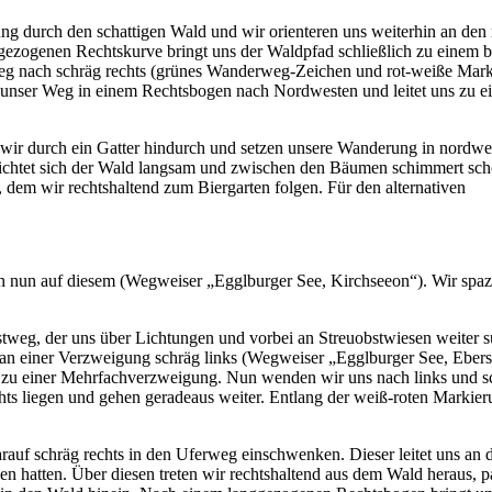
ung durch den schattigen Wald und wir orienteren uns weiterhin an den
nggezogenen Rechtskurve bringt uns der Waldpfad schließlich zu einem
eg nach schräg rechts (grünes Wanderweg-Zeichen und rot-weiße Marki
unser Weg in einem Rechtsbogen nach Nordwesten und leitet uns zu ein
wir durch ein Gatter hindurch und setzen unsere Wanderung in nordwestl
chtet sich der Wald langsam und zwischen den Bäumen schimmert scho
dem wir rechtshaltend zum Biergarten folgen. Für den alternativen
 nun auf diesem (Wegweiser „Egglburger See, Kirchseeon“). Wir spazi
stweg, der uns über Lichtungen und vorbei an Streuobstwiesen weiter 
an einer Verzweigung schräg links (Wegweiser „Egglburger See, Ebersbe
zu einer Mehrfachverzweigung. Nun wenden wir uns nach links und sc
s liegen und gehen geradeaus weiter. Entlang der weiß-roten Markieru
auf schräg rechts in den Uferweg einschwenken. Dieser leitet uns an 
en hatten. Über diesen treten wir rechtshaltend aus dem Wald heraus, 