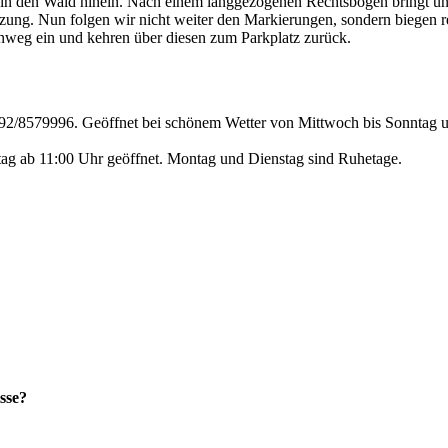
 in den Wald hinein. Nach einem langgezogenen Rechtsbogen bringt u
zung. Nun folgen wir nicht weiter den Markierungen, sondern biegen r
nweg ein und kehren über diesen zum Parkplatz zurück.
092/8579996. Geöffnet bei schönem Wetter von Mittwoch bis Sonntag u
tag ab 11:00 Uhr geöffnet. Montag und Dienstag sind Ruhetage.
sse?