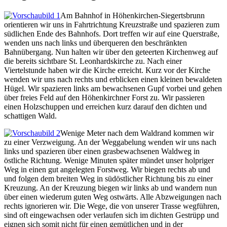
Am Bahnhof in Höhenkirchen-Siegertsbrunn
orientieren wir uns in Fahrtrichtung Kreuzstraße und spazieren zum
südlichen Ende des Bahnhofs. Dort treffen wir auf eine Querstraße,
wenden uns nach links und überqueren den beschränkten
Bahnübergang. Nun halten wir über den geteerten Kirchenweg auf
die bereits sichtbare St. Leonhardskirche zu. Nach einer
Viertelstunde haben wir die Kirche erreicht. Kurz vor der Kirche
wenden wir uns nach rechts und erblicken einen kleinen bewaldeten
Hügel. Wir spazieren links am bewachsenen Gupf vorbei und gehen
über freies Feld auf den Höhenkirchner Forst zu. Wir passieren
einen Holzschuppen und erreichen kurz darauf den dichten und
schattigen Wald.
Wenige Meter nach dem Waldrand kommen wir
zu einer Verzweigung. An der Weggabelung wenden wir uns nach
links und spazieren über einen grasbewachsenen Waldweg in
östliche Richtung. Wenige Minuten später mündet unser holpriger
Weg in einen gut angelegten Forstweg. Wir biegen rechts ab und
und folgen dem breiten Weg in südöstlicher Richtung bis zu einer
Kreuzung. An der Kreuzung biegen wir links ab und wandern nun
über einen wiederum guten Weg ostwärts. Alle Abzweigungen nach
rechts ignorieren wir. Die Wege, die von unserer Trasse wegführen,
sind oft eingewachsen oder verlaufen sich im dichten Gestrüpp und
eignen sich somit nicht für einen gemütlichen und in der