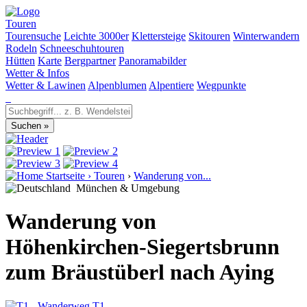
Touren
Tourensuche
Leichte 3000er
Klettersteige
Skitouren
Winterwandern
Rodeln
Schneeschuhtouren
Hütten
Karte
Bergpartner
Panoramabilder
Wetter & Infos
Wetter & Lawinen
Alpenblumen
Alpentiere
Wegpunkte
Startseite
›
Touren
›
Wanderung von...
München & Umgebung
Wanderung von
Höhenkirchen-Siegertsbrunn
zum Bräustüberl nach Aying
T1