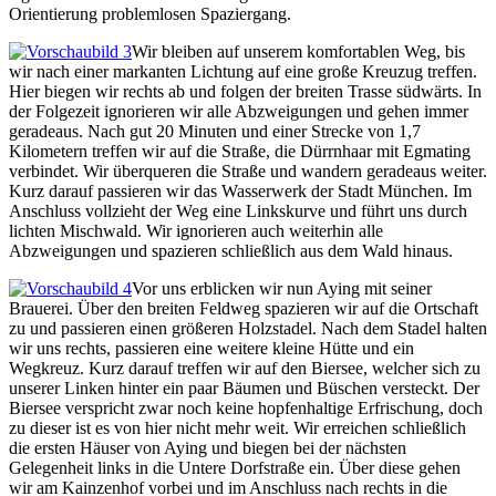
Orientierung problemlosen Spaziergang.
Wir bleiben auf unserem komfortablen Weg, bis
wir nach einer markanten Lichtung auf eine große Kreuzug treffen.
Hier biegen wir rechts ab und folgen der breiten Trasse südwärts. In
der Folgezeit ignorieren wir alle Abzweigungen und gehen immer
geradeaus. Nach gut 20 Minuten und einer Strecke von 1,7
Kilometern treffen wir auf die Straße, die Dürrnhaar mit Egmating
verbindet. Wir überqueren die Straße und wandern geradeaus weiter.
Kurz darauf passieren wir das Wasserwerk der Stadt München. Im
Anschluss vollzieht der Weg eine Linkskurve und führt uns durch
lichten Mischwald. Wir ignorieren auch weiterhin alle
Abzweigungen und spazieren schließlich aus dem Wald hinaus.
Vor uns erblicken wir nun Aying mit seiner
Brauerei. Über den breiten Feldweg spazieren wir auf die Ortschaft
zu und passieren einen größeren Holzstadel. Nach dem Stadel halten
wir uns rechts, passieren eine weitere kleine Hütte und ein
Wegkreuz. Kurz darauf treffen wir auf den Biersee, welcher sich zu
unserer Linken hinter ein paar Bäumen und Büschen versteckt. Der
Biersee verspricht zwar noch keine hopfenhaltige Erfrischung, doch
zu dieser ist es von hier nicht mehr weit. Wir erreichen schließlich
die ersten Häuser von Aying und biegen bei der nächsten
Gelegenheit links in die Untere Dorfstraße ein. Über diese gehen
wir am Kainzenhof vorbei und im Anschluss nach rechts in die