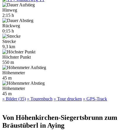
Hinweg
2:15 h
Rückweg
0:15 h
Strecke
9,3 km
Höchster Punkt
550 m
Höhenmeter
45 m
Höhenmeter
45 m
» Bilder (35)
» Tourenbuch
» Tour drucken
» GPS-Track
Von Höhenkirchen-Siegertsbrunn zum
Bräustüberl in Aying