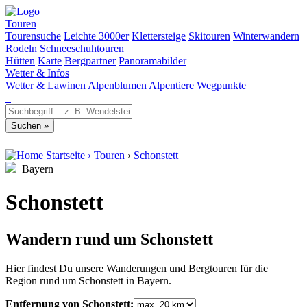
Touren
Tourensuche
Leichte 3000er
Klettersteige
Skitouren
Winterwandern
Rodeln
Schneeschuhtouren
Hütten
Karte
Bergpartner
Panoramabilder
Wetter & Infos
Wetter & Lawinen
Alpenblumen
Alpentiere
Wegpunkte
Startseite
›
Touren
›
Schonstett
Bayern
Schonstett
Wandern rund um Schonstett
Hier findest Du unsere Wanderungen und Bergtouren für die
Region rund um Schonstett in Bayern.
Entfernung von Schonstett: