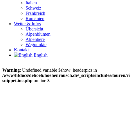
Italien
Schweiz
Frankreich
Rumänien
Wetter & Infos
Übersicht
Alpenblumen
Alpentiere
Wegpunkte
Kontakt
English
Warning
: Undefined variable $show_headerpics in
/www/htdocs/dehoeh/hoehenrausch.de/_scripts/includes/touren/ri
snippet.inc.php
on line
3