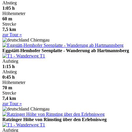
Abstieg
1:05 h
Höhenmeter
60 m
Strecke
7,5 km
zur Tour »
Chiemgau
Eggstätt-Hemhofer Seenplatte - Wanderung ab Hartmannsberg
T1
Aufstieg
1:15 h
Abstieg
0:45 h
Höhenmeter
70 m
Strecke
7,4 km
zur Tour »
Chiemgau
Ratzinger Höhe von Rimsting über den Erlebnisweg
T1
Aufstieg