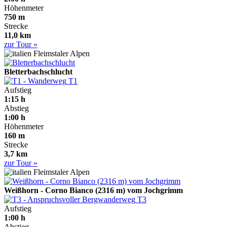
Höhenmeter
750 m
Strecke
11,0 km
zur Tour »
Fleimstaler Alpen
Bletterbachschlucht
T1
Aufstieg
1:15 h
Abstieg
1:00 h
Höhenmeter
160 m
Strecke
3,7 km
zur Tour »
Fleimstaler Alpen
Weißhorn - Corno Bianco (2316 m) vom Jochgrimm
T3
Aufstieg
1:00 h
Abstieg