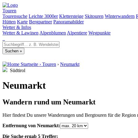
Touren
Tourensuche
Leichte 3000er
Klettersteige
Skitouren
Winterwandern
Hütten
Karte
Bergpartner
Panoramabilder
Wetter & Infos
Wetter & Lawinen
Alpenblumen
Alpentiere
Wegpunkte
Startseite
›
Touren
›
Neumarkt
Südtirol
Neumarkt
Wandern rund um Neumarkt
Hier findest Du unsere Wanderungen und Bergtouren für die Region 
Entfernung von Neumarkt:
Die Suche ergab 5 Treffer: