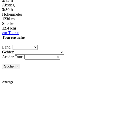
3:45 h
Abstieg
3:30 h
Höhenmeter
1230 m
Strecke
12,4 km
zur Tour »
Tourensuche
Land:
Gebiet:
Art der Tour:
Anzeige