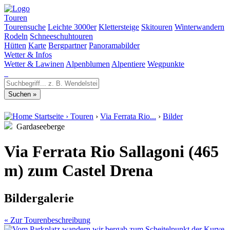
Touren
Tourensuche
Leichte 3000er
Klettersteige
Skitouren
Winterwandern
Rodeln
Schneeschuhtouren
Hütten
Karte
Bergpartner
Panoramabilder
Wetter & Infos
Wetter & Lawinen
Alpenblumen
Alpentiere
Wegpunkte
Startseite
›
Touren
›
Via Ferrata Rio...
›
Bilder
Gardaseeberge
Via Ferrata Rio Sallagoni (465
m) zum Castel Drena
Bildergalerie
« Zur Tourenbeschreibung