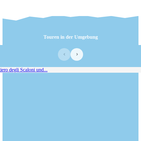
Touren in der Umgebung
‹
›
ero degli Scaloni und...