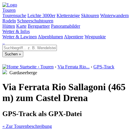
Touren
Tourensuche
Leichte 3000er
Klettersteige
Skitouren
Winterwandern
Rodeln
Schneeschuhtouren
Hütten
Karte
Bergpartner
Panoramabilder
Wetter & Infos
Wetter & Lawinen
Alpenblumen
Alpentiere
Wegpunkte
Startseite
›
Touren
›
Via Ferrata Rio...
›
GPS-Track
Gardaseeberge
Via Ferrata Rio Sallagoni (465
m) zum Castel Drena
GPS-Track als GPX-Datei
« Zur Tourenbeschreibung