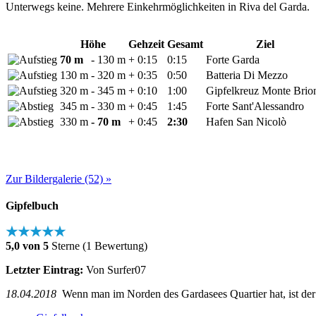
Unterwegs keine. Mehrere Einkehrmöglichkeiten in Riva del Garda.
Höhe
Gehzeit
Gesamt
Ziel
70 m
- 130 m
+ 0:15
0:15
Forte Garda
130 m
- 320 m
+ 0:35
0:50
Batteria Di Mezzo
320 m
- 345 m
+ 0:10
1:00
Gipfelkreuz Monte Brio
345 m
- 330 m
+ 0:45
1:45
Forte Sant'Alessandro
330 m
- 70 m
+ 0:45
2:30
Hafen San Nicolò
Zur Bildergalerie (52) »
Gipfelbuch
★★★★★
5,0 von 5
Sterne (1 Bewertung)
Letzter Eintrag:
Von Surfer07
18.04.2018
Wenn man im Norden des Gardasees Quartier hat, ist der