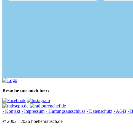
Schildenstein (1613 m) über...
Siebenhüttenal
Besuche uns auch hier:
› Kontakt
› Impressum
› Haftungsausschluss
› Datenschutz
› AGB
› 
© 2002 - 2026 hoehenrausch.de