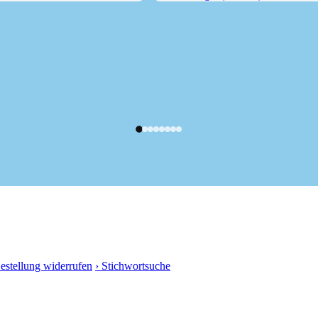
m
Risserkogel (1826 m) von...
Bestellung widerrufen
› Stichwortsuche