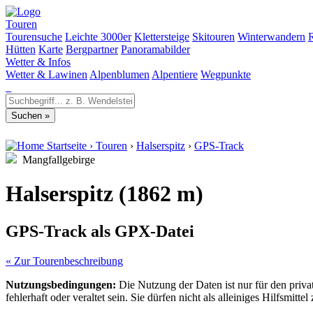
Touren
Tourensuche
Leichte 3000er
Klettersteige
Skitouren
Winterwandern
Hütten
Karte
Bergpartner
Panoramabilder
Wetter & Infos
Wetter & Lawinen
Alpenblumen
Alpentiere
Wegpunkte
Startseite
›
Touren
›
Halserspitz
›
GPS-Track
Mangfallgebirge
Halserspitz (1862 m)
GPS-Track als GPX-Datei
« Zur Tourenbeschreibung
Nutzungsbedingungen:
Die Nutzung der Daten ist nur für den priv
fehlerhaft oder veraltet sein. Sie dürfen nicht als alleiniges Hilfsmi