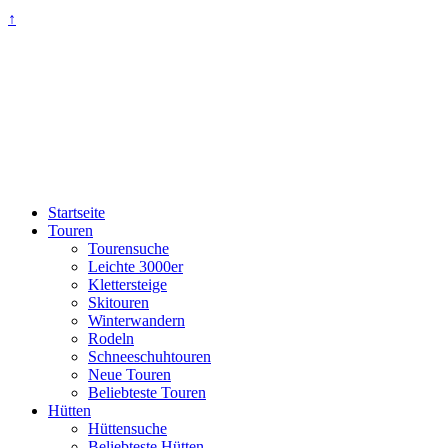
↑
Startseite
Touren
Tourensuche
Leichte 3000er
Klettersteige
Skitouren
Winterwandern
Rodeln
Schneeschuhtouren
Neue Touren
Beliebteste Touren
Hütten
Hüttensuche
Beliebteste Hütten