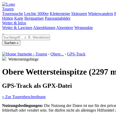
Touren
Tourensuche
Leichte 3000er
Klettersteige
Skitouren
Winterwandern
Hütten
Karte
Bergpartner
Panoramabilder
Wetter & Infos
Wetter & Lawinen
Alpenblumen
Alpentiere
Wegpunkte
Startseite
›
Touren
›
Obere...
›
GPS-Track
Wettersteingebirge
Obere Wettersteinspitze (2297 
GPS-Track als GPX-Datei
« Zur Tourenbeschreibung
Nutzungsbedingungen:
Die Nutzung der Daten ist nur für den priv
fehlerhaft oder veraltet sein. Sie dürfen nicht als alleiniges Hilfsmi