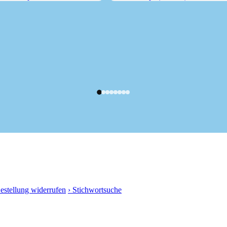
ndelspitze...
Lindenkopf (1795 m), auch...
Bestellung widerrufen
› Stichwortsuche