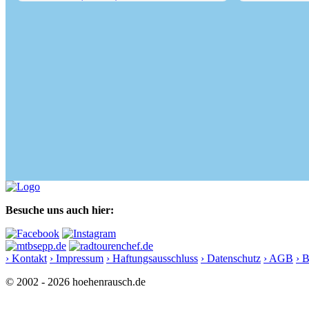
Ederkanzel (1184 m) und...
Westliche Karwe
Besuche uns auch hier:
› Kontakt
› Impressum
› Haftungsausschluss
› Datenschutz
› AGB
› 
© 2002 - 2026 hoehenrausch.de