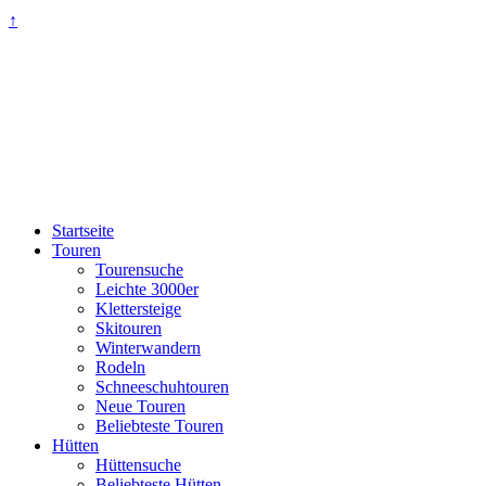
↑
Startseite
Touren
Tourensuche
Leichte 3000er
Klettersteige
Skitouren
Winterwandern
Rodeln
Schneeschuhtouren
Neue Touren
Beliebteste Touren
Hütten
Hüttensuche
Beliebteste Hütten