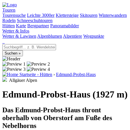
Touren
Tourensuche
Leichte 3000er
Klettersteige
Skitouren
Winterwandern
Rodeln
Schneeschuhtouren
Hütten
Karte
Bergpartner
Panoramabilder
Wetter & Infos
Wetter & Lawinen
Alpenblumen
Alpentiere
Wegpunkte
Startseite
›
Hütten
›
Edmund-Probst-Haus
Allgäuer Alpen
Edmund-Probst-Haus (1927 m)
Das Edmund-Probst-Haus thront
oberhalb von Oberstorf am Fuße des
Nebelhorns