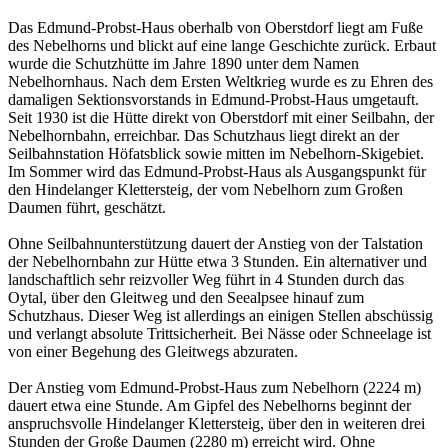
Das Edmund-Probst-Haus oberhalb von Oberstdorf liegt am Fuße
des Nebelhorns und blickt auf eine lange Geschichte zurück. Erbaut
wurde die Schutzhütte im Jahre 1890 unter dem Namen
Nebelhornhaus. Nach dem Ersten Weltkrieg wurde es zu Ehren des
damaligen Sektionsvorstands in Edmund-Probst-Haus umgetauft.
Seit 1930 ist die Hütte direkt von Oberstdorf mit einer Seilbahn, der
Nebelhornbahn, erreichbar. Das Schutzhaus liegt direkt an der
Seilbahnstation Höfatsblick sowie mitten im Nebelhorn-Skigebiet.
Im Sommer wird das Edmund-Probst-Haus als Ausgangspunkt für
den Hindelanger Klettersteig, der vom Nebelhorn zum Großen
Daumen führt, geschätzt.
Ohne Seilbahnunterstützung dauert der Anstieg von der Talstation
der Nebelhornbahn zur Hütte etwa 3 Stunden. Ein alternativer und
landschaftlich sehr reizvoller Weg führt in 4 Stunden durch das
Oytal, über den Gleitweg und den Seealpsee hinauf zum
Schutzhaus. Dieser Weg ist allerdings an einigen Stellen abschüssig
und verlangt absolute Trittsicherheit. Bei Nässe oder Schneelage ist
von einer Begehung des Gleitwegs abzuraten.
Der Anstieg vom Edmund-Probst-Haus zum Nebelhorn (2224 m)
dauert etwa eine Stunde. Am Gipfel des Nebelhorns beginnt der
anspruchsvolle Hindelanger Klettersteig, über den in weiteren drei
Stunden der Große Daumen (2280 m) erreicht wird. Ohne