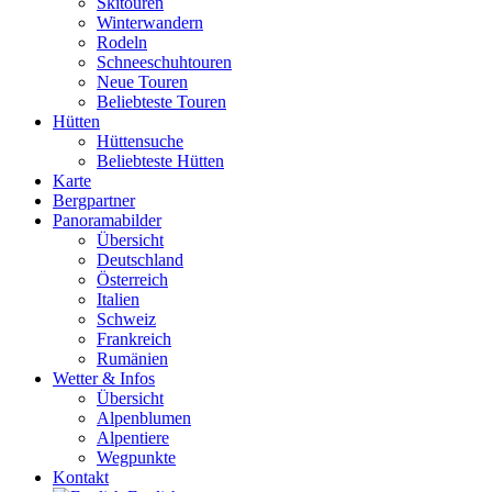
Skitouren
Winterwandern
Rodeln
Schneeschuhtouren
Neue Touren
Beliebteste Touren
Hütten
Hüttensuche
Beliebteste Hütten
Karte
Bergpartner
Panoramabilder
Übersicht
Deutschland
Österreich
Italien
Schweiz
Frankreich
Rumänien
Wetter & Infos
Übersicht
Alpenblumen
Alpentiere
Wegpunkte
Kontakt