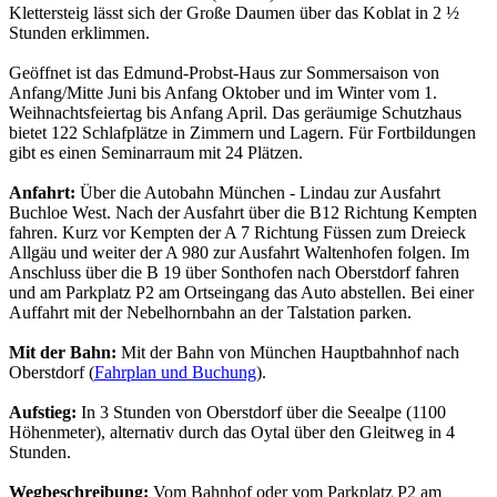
Klettersteig lässt sich der Große Daumen über das Koblat in 2 ½
Stunden erklimmen.
Geöffnet ist das Edmund-Probst-Haus zur Sommersaison von
Anfang/Mitte Juni bis Anfang Oktober und im Winter vom 1.
Weihnachtsfeiertag bis Anfang April. Das geräumige Schutzhaus
bietet 122 Schlafplätze in Zimmern und Lagern. Für Fortbildungen
gibt es einen Seminarraum mit 24 Plätzen.
Anfahrt:
Über die Autobahn München - Lindau zur Ausfahrt
Buchloe West. Nach der Ausfahrt über die B12 Richtung Kempten
fahren. Kurz vor Kempten der A 7 Richtung Füssen zum Dreieck
Allgäu und weiter der A 980 zur Ausfahrt Waltenhofen folgen. Im
Anschluss über die B 19 über Sonthofen nach Oberstdorf fahren
und am Parkplatz P2 am Ortseingang das Auto abstellen. Bei einer
Auffahrt mit der Nebelhornbahn an der Talstation parken.
Mit der Bahn:
Mit der Bahn von München Hauptbahnhof nach
Oberstdorf (
Fahrplan und Buchung
).
Aufstieg:
In 3 Stunden von Oberstdorf über die Seealpe (1100
Höhenmeter), alternativ durch das Oytal über den Gleitweg in 4
Stunden.
Wegbeschreibung:
Vom Bahnhof oder vom Parkplatz P2 am