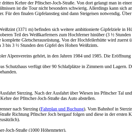
er dritten Kehre der Pfitscher-Joch-Straße. Von dort gelangt man in ei
ältnissen ist die Tour nicht besonders schwierig. Allerdings kann sich
ler. Für den finalen Gipfelanstieg sind dann Steigeisen notwendig. Üb
ßzint (3371 m) befinden sich weitere ambitionierte Gipfelziele in Hü
oberen Teil des Weißkarferners zum Hochferner hinüber (3 ½ Stunden ab
 komplette Gletscherausrüstung. Von der Hochfeilerhütte wird zuerst 
ach 3 bis 3 ½ Stunden den Gipfel des Hohen Weißzints.
roler Alpenvereins gehört, in den Jahren 1984 und 1985. Die Eröffnung 
Das Schutzhaus verfügt über 90 Schlafplätze in Zimmern und Lagern. De
orhanden.
sfahrt Sterzing. Nach der Ausfahrt über Wiesen ins Pfitscher Tal und 
 Kehre der Pfitscher-Joch-Straße das Auto abstellen.
enner nach Sterzing (
Fahrplan und Buchung
). Vom Bahnhof in Sterzin
 Straße Richtung Pfitscher Joch bergauf folgen und diese in der ersten 
usätzlich).
cher-Joch-Straße (1000 Höhenmeter).