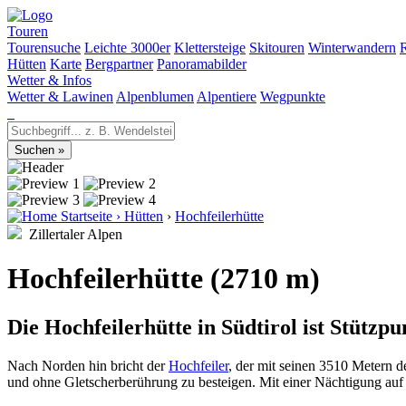
Touren
Tourensuche
Leichte 3000er
Klettersteige
Skitouren
Winterwandern
Hütten
Karte
Bergpartner
Panoramabilder
Wetter & Infos
Wetter & Lawinen
Alpenblumen
Alpentiere
Wegpunkte
Startseite
›
Hütten
›
Hochfeilerhütte
Zillertaler Alpen
Hochfeilerhütte (2710 m)
Die Hochfeilerhütte in Südtirol ist Stützpu
Nach Norden hin bricht der
Hochfeiler
, der mit seinen 3510 Metern de
und ohne Gletscherberührung zu besteigen. Mit einer Nächtigung auf d