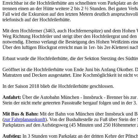
Erreichbar ist die Hochfeilerhütte am schnellsten vom Parkplatz an d
trennen einen an der Hütte weitere 2 bis 2 ½ Stunden. Bei guten Verh
Fall wird die Exkursion auf den letzten Metern deutlich anspruchsvol
telefonisch auf der Hochfeilerhütte.
Mit dem Hochferner (3463, auch Hochfernerspitze) und dem Hohen Wei
Weg Richtung Hochfeiler und steigt über den Hochfeilergrat und den 
notwendig. Ebenso verlangt die Besteigung des Hohen Weißzints eine
Über den luftigen Blockgrat erreicht man in 1er- bis 2er-Kletterei n
Erbaut wurde die Hochfeilerhütte, die der Sektion Sterzing des Südti
Geöffnet ist die Hochfeilerhütte von Ende Juni bis Anfang Okotber. 
Matratzen und Decken ausgestattet. Eine Kochmöglichkeit ist nicht v
In der Saison 2018 blieb die Hochfeilerhütte geschlossen.
Anfahrt:
Über die Autobahn München - Innsbruck - Brenner bis zur Au
Stein der nicht mehr geteerten Passstraße bergauf folgen und in der 3.
Mit Bus & Bahn:
Mit der Bahn von München über Innsbruck und Br
(
zur Fahrplanauskunft
). Von der Bushaltestelle zu Fuß über Stein der
Parkplatzes auf den Aufstiegsweg (45 Minuten und 250 Höhenmeter z
Aufstieg:
In 3 Stunden vom Parkplatz an der dritten Kehre der Pfits