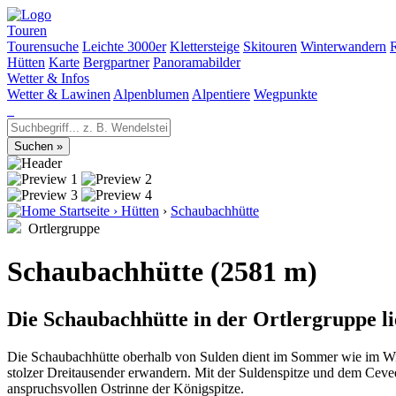
Touren
Tourensuche
Leichte 3000er
Klettersteige
Skitouren
Winterwandern
Hütten
Karte
Bergpartner
Panoramabilder
Wetter & Infos
Wetter & Lawinen
Alpenblumen
Alpentiere
Wegpunkte
Startseite
›
Hütten
›
Schaubachhütte
Ortlergruppe
Schaubachhütte (2581 m)
Die Schaubachhütte in der Ortlergruppe li
Die Schaubachhütte oberhalb von Sulden dient im Sommer wie im Wint
stolzer Dreitausender erwandern. Mit der Suldenspitze und dem Ceved
anspruchsvollen Ostrinne der Königspitze.