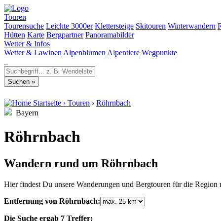
Touren
Tourensuche
Leichte 3000er
Klettersteige
Skitouren
Winterwandern
Hütten
Karte
Bergpartner
Panoramabilder
Wetter & Infos
Wetter & Lawinen
Alpenblumen
Alpentiere
Wegpunkte
Startseite
›
Touren
›
Röhrnbach
Bayern
Röhrnbach
Wandern rund um Röhrnbach
Hier findest Du unsere Wanderungen und Bergtouren für die Region
Entfernung von Röhrnbach:
Die Suche ergab 7 Treffer: