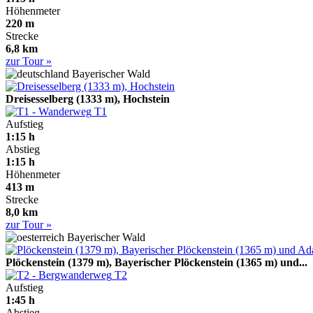
Höhenmeter
220 m
Strecke
6,8 km
zur Tour »
Bayerischer Wald
Dreisesselberg (1333 m), Hochstein
T1
Aufstieg
1:15 h
Abstieg
1:15 h
Höhenmeter
413 m
Strecke
8,0 km
zur Tour »
Bayerischer Wald
Plöckenstein (1379 m), Bayerischer Plöckenstein (1365 m) und...
T2
Aufstieg
1:45 h
Abstieg