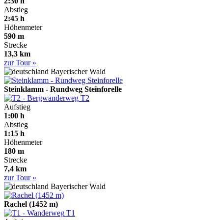
2:30 h
Abstieg
2:45 h
Höhenmeter
590 m
Strecke
13,3 km
zur Tour »
Bayerischer Wald
Steinklamm - Rundweg Steinforelle
T2
Aufstieg
1:00 h
Abstieg
1:15 h
Höhenmeter
180 m
Strecke
7,4 km
zur Tour »
Bayerischer Wald
Rachel (1452 m)
T1