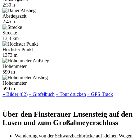
2:30 h
Abstiegszeit
2:45 h
Strecke
13,3 km
Höchster Punkt
1373 m
Höhenmeter
590 m
Höhenmeter
590 m
» Bilder (82)
» Gipfelbuch
» Tour drucken
» GPS-Track
Über den Finsterauer Lusensteig auf den
Lusen und zum Großalmeyerschloss
Wanderung von der Schwarzbachbrücke auf kleinen Wegen