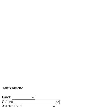
Tourensuche
Land:
Gebiet:
Art der Tour: