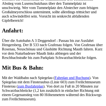
Abstieg vom Lusenschutzhaus über den Tummelplatz ist
unschwierig. Wer vom Tummelplatz den Abstecher zum felsigen
Großalmeyerschloss unternimmt, sollte allerdings trittsicher und
auch schwindelfrei sein. Vorsicht im senkrecht abfallenden
Gipfelbereich!
Anfahrt:
Über die Autobahn A 3 Deggendorf - Passau bis zur Ausfahrt
Hengersberg. Der B 533 nach Grafenau folgen. Von Grafenau über
Rosenau, Neuschönau und Glashütte Richtung Mauth fahren. Kurz
vor dem Naturbadesee Mauth links abbiegen und der
Reschbachstraße bis zum Parkplatz Schwarzbachbrücke folgen.
Mit Bus & Bahn:
Mit der Waldbahn nach Spiegelau (
Fahrplan und Buchung
). Von
Spiegelau mit dem Finsteraubus (Linie 603) zum Freilichtmuseum
Finsterau (
zum Busfahrplan
). Von dort zu Fuß in 20 Minuten zur
Schwarzbachbrücke (1,2 km zusätzlich in einfacher Richtung mit
einem Gegenanstieg von 80 Höhenmetern während des Rückwegs
zum Freilichtmuseum).