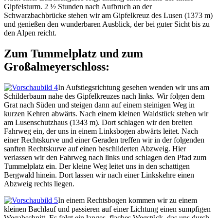
Gipfelsturm. 2 ½ Stunden nach Aufbruch an der
Schwarzbachbrücke stehen wir am Gipfelkreuz des Lusen (1373 m)
und genießen den wunderbaren Ausblick, der bei guter Sicht bis zu
den Alpen reicht.
Zum Tummelplatz und zum
Großalmeyerschloss:
In Aufstiegsrichtung gesehen wenden wir uns am
Schilderbaum nahe des Gipfelkreuzes nach links. Wir folgen dem
Grat nach Süden und steigen dann auf einem steinigen Weg in
kurzen Kehren abwärts. Nach einem kleinen Waldstück stehen wir
am Lusenschutzhaus (1343 m). Dort schlagen wir den breiten
Fahrweg ein, der uns in einem Linksbogen abwärts leitet. Nach
einer Rechtskurve und einer Geraden treffen wir in der folgenden
sanften Rechtskurve auf einen beschilderten Abzweig. Hier
verlassen wir den Fahrweg nach links und schlagen den Pfad zum
Tummelplatz ein. Der kleine Weg leitet uns in den schattigen
Bergwald hinein. Dort lassen wir nach einer Linkskehre einen
Abzweig rechts liegen.
In einem Rechtsbogen kommen wir zu einem
kleinen Bachlauf und passieren auf einer Lichtung einen sumpfigen
Wegabschnitt. Es folgt ein langes, flaches Wegstück, das uns durch