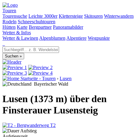
Touren
Tourensuche
Leichte 3000er
Klettersteige
Skitouren
Winterwandern
Rodeln
Schneeschuhtouren
Hütten
Karte
Bergpartner
Panoramabilder
Wetter & Infos
Wetter & Lawinen
Alpenblumen
Alpentiere
Wegpunkte
Startseite
›
Touren
›
Lusen
Bayerischer Wald
Lusen (1373 m) über den
Finsterauer Lusensteig
T2
Aufstiegszeit