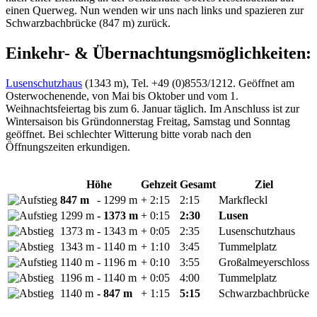
einen Querweg. Nun wenden wir uns nach links und spazieren zur
Schwarzbachbrücke (847 m) zurück.
Einkehr- & Übernachtungsmöglichkeiten:
Lusenschutzhaus
(1343 m), Tel. +49 (0)8553/1212. Geöffnet am
Osterwochenende, von Mai bis Oktober und vom 1.
Weihnachtsfeiertag bis zum 6. Januar täglich. Im Anschluss ist zur
Wintersaison bis Gründonnerstag Freitag, Samstag und Sonntag
geöffnet. Bei schlechter Witterung bitte vorab nach den
Öffnungszeiten erkundigen.
Höhe
Gehzeit
Gesamt
Ziel
847 m
- 1299 m
+ 2:15
2:15
Markfleckl
1299 m
- 1373 m
+ 0:15
2:30
Lusen
1373 m
- 1343 m
+ 0:05
2:35
Lusenschutzhaus
1343 m
- 1140 m
+ 1:10
3:45
Tummelplatz
1140 m
- 1196 m
+ 0:10
3:55
Großalmeyerschloss
1196 m
- 1140 m
+ 0:05
4:00
Tummelplatz
1140 m
- 847 m
+ 1:15
5:15
Schwarzbachbrücke