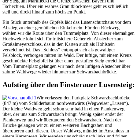
der Steig am Markfleckl die Grenze zwischen Bayern und
Tschechien. Über ein wahres Granitblockmeer geht es schließlich
steil und direkt hinauf zum höchsten Punkt.
Ein Stück unterhalb des Gipfels lädt das Lusenschutzhaus vor dem
Abstieg zu einer gemütlichen Einkehr ein. Für den Rückweg
wählen wir die Route über den Tummelplatz. Von dieser ehemaligen
Hochweide lohnt sich für trittsichere Geher ein Abstecher zum
Großalmeyerschloss, das in den Karten auch als Hohlstein
verzeichnet ist. Das „Schloss“ entpuppt sich als gewaltiger
Felsblock, verborgen mitten im Wald. Der luftige, mit einem Kreuz
geschmückte Felsgipfel ist über einen gestuften Steig erreichbar.
Vom Tummelplatz gelangen wir nach dem luftigen Abstecher über
zahme Waldwege wieder hinunter zur Schwarzbachbrücke.
Aufstieg über den Finsterauer Lusensteig:
Wir verlassen den Parkplatz Schwarzbachbrücke
(847 m) vom Schilderbaum nordwestwärts (Wegweiser „Lusen“).
Der kleine Waldweg geht schon sehr bald in einen Plankenweg
über, der uns zum Schwarzbach bringt. Wenig später endet der
Plankenweg und wir überqueren den Schwarzbach. Nach der
Brücke gelangen wir zu einem weiteren Bachgraben und
überqueren auch diesen. Unser Waldweg mündet im Anschluss in
einem Karrenweg. Wir wenden uns schräg nach links und folgen