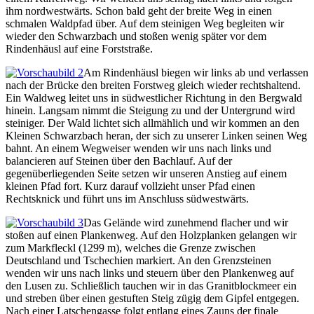
ihm nordwestwärts. Schon bald geht der breite Weg in einen
schmalen Waldpfad über. Auf dem steinigen Weg begleiten wir
wieder den Schwarzbach und stoßen wenig später vor dem
Rindenhäusl auf eine Forststraße.
Am Rindenhäusl biegen wir links ab und verlassen
nach der Brücke den breiten Forstweg gleich wieder rechtshaltend.
Ein Waldweg leitet uns in südwestlicher Richtung in den Bergwald
hinein. Langsam nimmt die Steigung zu und der Untergrund wird
steiniger. Der Wald lichtet sich allmählich und wir kommen an den
Kleinen Schwarzbach heran, der sich zu unserer Linken seinen Weg
bahnt. An einem Wegweiser wenden wir uns nach links und
balancieren auf Steinen über den Bachlauf. Auf der
gegenüberliegenden Seite setzen wir unseren Anstieg auf einem
kleinen Pfad fort. Kurz darauf vollzieht unser Pfad einen
Rechtsknick und führt uns im Anschluss südwestwärts.
Das Gelände wird zunehmend flacher und wir
stoßen auf einen Plankenweg. Auf den Holzplanken gelangen wir
zum Markfleckl (1299 m), welches die Grenze zwischen
Deutschland und Tschechien markiert. An den Grenzsteinen
wenden wir uns nach links und steuern über den Plankenweg auf
den Lusen zu. Schließlich tauchen wir in das Granitblockmeer ein
und streben über einen gestuften Steig zügig dem Gipfel entgegen.
Nach einer Latschengasse folgt entlang eines Zauns der finale