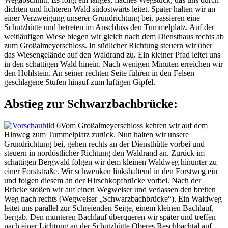
dichten und lichteren Wald südostwärts leitet. Später halten wir an
einer Verzweigung unserer Grundrichtung bei, passieren eine
Schutzhütte und betreten im Anschluss den Tummelplatz. Auf der
weitläufigen Wiese biegen wir gleich nach dem Diensthaus rechts ab
zum Großalmeyerschloss. In südlicher Richtung steuern wir über
das Wiesengelände auf den Waldrand zu. Ein kleiner Pfad leitet uns
in den schattigen Wald hinein. Nach wenigen Minuten erreichen wir
den Hohlstein. An seiner rechten Seite führen in den Felsen
geschlagene Stufen hinauf zum luftigen Gipfel.
Abstieg zur Schwarzbachbrücke:
Vom Großalmeyerschloss kehren wir auf dem
Hinweg zum Tummelplatz zurück. Nun halten wir unsere
Grundrichtung bei, gehen rechts an der Diensthütte vorbei und
steuern in nordöstlicher Richtung den Waldrand an. Zurück im
schattigen Bergwald folgen wir dem kleinen Waldweg hinunter zu
einer Forststraße. Wir schwenken linkshaltend in den Forstweg ein
und folgen diesem an der Hirschkopfbrücke vorbei. Nach der
Brücke stoßen wir auf einen Wegweiser und verlassen den breiten
Weg nach rechts (Wegweiser „Schwarzbachbrücke“). Ein Waldweg
leitet uns parallel zur Schreienden Seige, einem kleinen Bachlauf,
bergab. Den munteren Bachlauf überqueren wir später und treffen
nach einer Lichtung an der Schutzhütte Oberes Reschbachtal auf