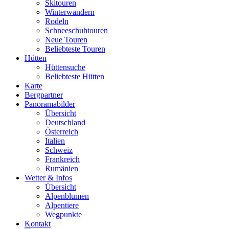
Skitouren
Winterwandern
Rodeln
Schneeschuhtouren
Neue Touren
Beliebteste Touren
Hütten
Hüttensuche
Beliebteste Hütten
Karte
Bergpartner
Panoramabilder
Übersicht
Deutschland
Österreich
Italien
Schweiz
Frankreich
Rumänien
Wetter & Infos
Übersicht
Alpenblumen
Alpentiere
Wegpunkte
Kontakt