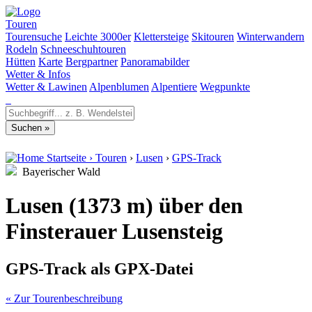
Touren
Tourensuche
Leichte 3000er
Klettersteige
Skitouren
Winterwandern
Rodeln
Schneeschuhtouren
Hütten
Karte
Bergpartner
Panoramabilder
Wetter & Infos
Wetter & Lawinen
Alpenblumen
Alpentiere
Wegpunkte
Startseite
›
Touren
›
Lusen
›
GPS-Track
Bayerischer Wald
Lusen (1373 m) über den
Finsterauer Lusensteig
GPS-Track als GPX-Datei
« Zur Tourenbeschreibung