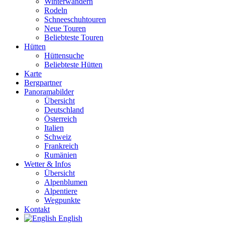
Winterwandern
Rodeln
Schneeschuhtouren
Neue Touren
Beliebteste Touren
Hütten
Hüttensuche
Beliebteste Hütten
Karte
Bergpartner
Panoramabilder
Übersicht
Deutschland
Österreich
Italien
Schweiz
Frankreich
Rumänien
Wetter & Infos
Übersicht
Alpenblumen
Alpentiere
Wegpunkte
Kontakt
English