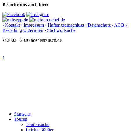
Besuche uns auch hier:
› Kontakt
› Impressum
› Haftungsausschluss
› Datenschutz
› AGB
›
Bestellung widerrufen
› Stichwortsuche
© 2002 - 2026 hoehenrausch.de
↑
Startseite
Touren
Tourensuche
Leichte 3000er