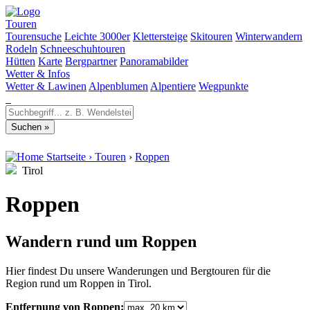
Touren
Tourensuche
Leichte 3000er
Klettersteige
Skitouren
Winterwandern
Rodeln
Schneeschuhtouren
Hütten
Karte
Bergpartner
Panoramabilder
Wetter & Infos
Wetter & Lawinen
Alpenblumen
Alpentiere
Wegpunkte
Startseite
›
Touren
›
Roppen
Tirol
Roppen
Wandern rund um Roppen
Hier findest Du unsere Wanderungen und Bergtouren für die
Region rund um Roppen in Tirol.
Entfernung von Roppen: