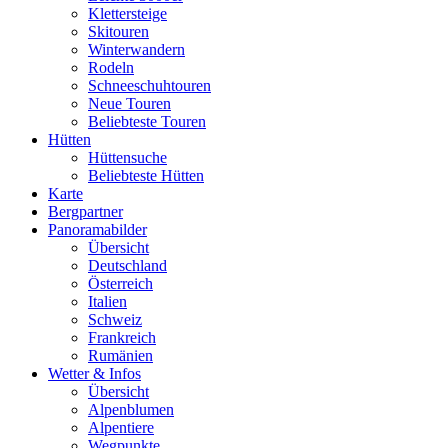
Klettersteige
Skitouren
Winterwandern
Rodeln
Schneeschuhtouren
Neue Touren
Beliebteste Touren
Hütten
Hüttensuche
Beliebteste Hütten
Karte
Bergpartner
Panoramabilder
Übersicht
Deutschland
Österreich
Italien
Schweiz
Frankreich
Rumänien
Wetter & Infos
Übersicht
Alpenblumen
Alpentiere
Wegpunkte