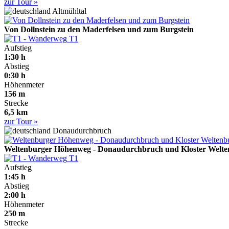
zur Tour »
Altmühltal
Von Dollnstein zu den Maderfelsen und zum Burgstein
T1
Aufstieg
1:30 h
Abstieg
0:30 h
Höhenmeter
156 m
Strecke
6,5 km
zur Tour »
Donaudurchbruch
Weltenburger Höhenweg - Donaudurchbruch und Kloster Welt
T1
Aufstieg
1:45 h
Abstieg
2:00 h
Höhenmeter
250 m
Strecke