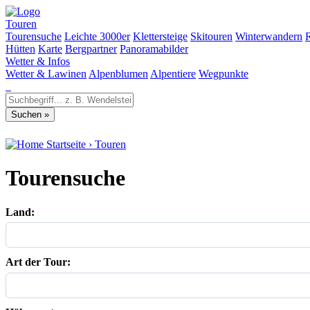
Touren
Tourensuche
Leichte 3000er
Klettersteige
Skitouren
Winterwandern
Hütten
Karte
Bergpartner
Panoramabilder
Wetter & Infos
Wetter & Lawinen
Alpenblumen
Alpentiere
Wegpunkte
Startseite
›
Touren
Tourensuche
Land:
Art der Tour: