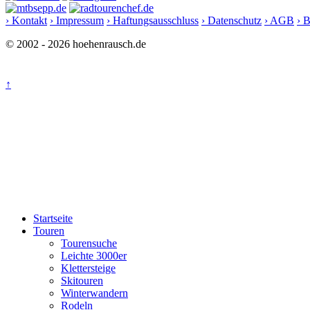
› Kontakt
› Impressum
› Haftungsausschluss
› Datenschutz
› AGB
› 
© 2002 - 2026 hoehenrausch.de
↑
Startseite
Touren
Tourensuche
Leichte 3000er
Klettersteige
Skitouren
Winterwandern
Rodeln