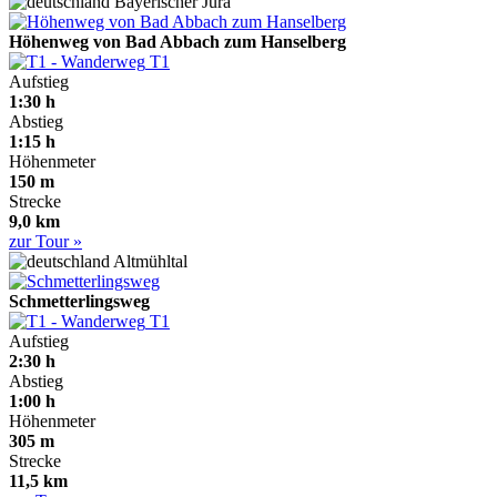
Bayerischer Jura
Höhenweg von Bad Abbach zum Hanselberg
T1
Aufstieg
1:30 h
Abstieg
1:15 h
Höhenmeter
150 m
Strecke
9,0 km
zur Tour »
Altmühltal
Schmetterlingsweg
T1
Aufstieg
2:30 h
Abstieg
1:00 h
Höhenmeter
305 m
Strecke
11,5 km