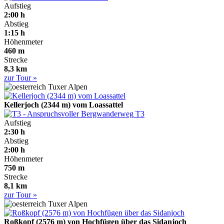
Aufstieg
2:00 h
Abstieg
1:15 h
Höhenmeter
460 m
Strecke
8,3 km
zur Tour »
Tuxer Alpen
Kellerjoch (2344 m) vom Loassattel
T3
Aufstieg
2:30 h
Abstieg
2:00 h
Höhenmeter
750 m
Strecke
8,1 km
zur Tour »
Tuxer Alpen
Roßkopf (2576 m) von Hochfügen über das Sidanjoch