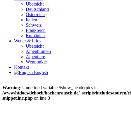
Übersicht
Deutschland
Österreich
Italien
Schweiz
Frankreich
Rumänien
Wetter & Infos
Übersicht
Alpenblumen
Alpentiere
Wegpunkte
Kontakt
English
Warning
: Undefined variable $show_headerpics in
/www/htdocs/dehoeh/hoehenrausch.de/_scripts/includes/touren/ri
snippet.inc.php
on line
3