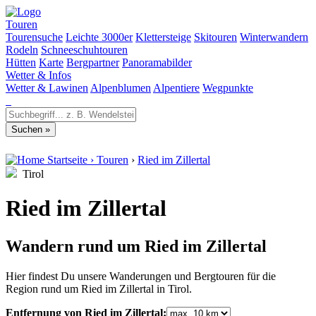
Touren
Tourensuche
Leichte 3000er
Klettersteige
Skitouren
Winterwandern
Rodeln
Schneeschuhtouren
Hütten
Karte
Bergpartner
Panoramabilder
Wetter & Infos
Wetter & Lawinen
Alpenblumen
Alpentiere
Wegpunkte
Startseite
›
Touren
›
Ried im Zillertal
Tirol
Ried im Zillertal
Wandern rund um Ried im Zillertal
Hier findest Du unsere Wanderungen und Bergtouren für die
Region rund um Ried im Zillertal in Tirol.
Entfernung von Ried im Zillertal: