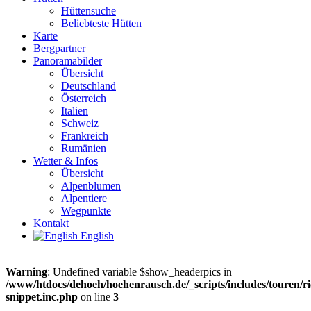
Hüttensuche
Beliebteste Hütten
Karte
Bergpartner
Panoramabilder
Übersicht
Deutschland
Österreich
Italien
Schweiz
Frankreich
Rumänien
Wetter & Infos
Übersicht
Alpenblumen
Alpentiere
Wegpunkte
Kontakt
English
Warning
: Undefined variable $show_headerpics in
/www/htdocs/dehoeh/hoehenrausch.de/_scripts/includes/touren/ri
snippet.inc.php
on line
3