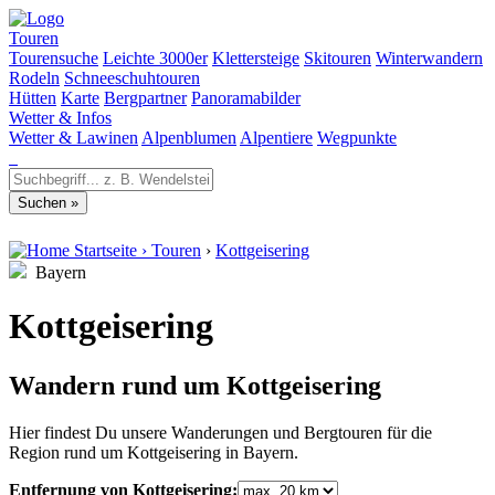
Touren
Tourensuche
Leichte 3000er
Klettersteige
Skitouren
Winterwandern
Rodeln
Schneeschuhtouren
Hütten
Karte
Bergpartner
Panoramabilder
Wetter & Infos
Wetter & Lawinen
Alpenblumen
Alpentiere
Wegpunkte
Startseite
›
Touren
›
Kottgeisering
Bayern
Kottgeisering
Wandern rund um Kottgeisering
Hier findest Du unsere Wanderungen und Bergtouren für die
Region rund um Kottgeisering in Bayern.
Entfernung von Kottgeisering: