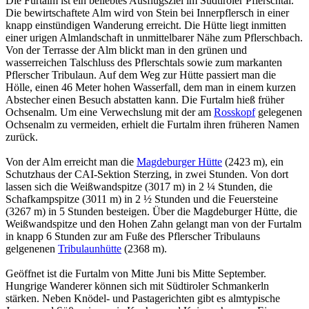
Die Furtalm ist ein beliebtes Ausflugsziel im Südtiroler Pflerschtal.
Die bewirtschaftete Alm wird von Stein bei Innerpflersch in einer
knapp einstündigen Wanderung erreicht. Die Hütte liegt inmitten
einer urigen Almlandschaft in unmittelbarer Nähe zum Pflerschbach.
Von der Terrasse der Alm blickt man in den grünen und
wasserreichen Talschluss des Pflerschtals sowie zum markanten
Pflerscher Tribulaun. Auf dem Weg zur Hütte passiert man die
Hölle, einen 46 Meter hohen Wasserfall, dem man in einem kurzen
Abstecher einen Besuch abstatten kann. Die Furtalm hieß früher
Ochsenalm. Um eine Verwechslung mit der am
Rosskopf
gelegenen
Ochsenalm zu vermeiden, erhielt die Furtalm ihren früheren Namen
zurück.
Von der Alm erreicht man die
Magdeburger Hütte
(2423 m), ein
Schutzhaus der CAI-Sektion Sterzing, in zwei Stunden. Von dort
lassen sich die Weißwandspitze (3017 m) in 2 ¼ Stunden, die
Schafkampspitze (3011 m) in 2 ½ Stunden und die Feuersteine
(3267 m) in 5 Stunden besteigen. Über die Magdeburger Hütte, die
Weißwandspitze und den Hohen Zahn gelangt man von der Furtalm
in knapp 6 Stunden zur am Fuße des Pflerscher Tribulauns
gelgenenen
Tribulaunhütte
(2368 m).
Geöffnet ist die Furtalm von Mitte Juni bis Mitte September.
Hungrige Wanderer können sich mit Südtiroler Schmankerln
stärken. Neben Knödel- und Pastagerichten gibt es almtypische