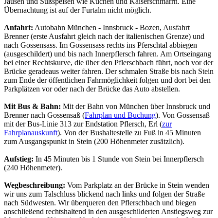
Jausen und Süßspeisen wie Kuchen und Kaiserschmarrn. Eine
Übernachtung ist auf der Furtalm nicht möglich.
Anfahrt:
Autobahn München - Innsbruck - Bozen, Ausfahrt
Brenner (erste Ausfahrt gleich nach der italienischen Grenze) und
nach Gossensass. Im Gossensass rechts ins Pferschtal abbiegen
(ausgeschildert) und bis nach Innerpflersch fahren. Am Ortseingang
bei einer Rechtskurve, die über den Pflerschbach führt, noch vor der
Brücke geradeaus weiter fahren. Der schmalen Straße bis nach Stein
zum Ende der öffentlichen Fahrmöglichkeit folgen und dort bei den
Parkplätzen vor oder nach der Brücke das Auto abstellen.
Mit Bus & Bahn:
Mit der Bahn von München über Innsbruck und
Brenner nach Gossensaß (
Fahrplan und Buchung
). Von Gossensaß
mit der Bus-Linie 313 zur Endstation Pflersch, Erl (
zur
Fahrplanauskunft
). Von der Bushaltestelle zu Fuß in 45 Minuten
zum Ausgangspunkt in Stein (200 Höhenmeter zusätzlich).
Aufstieg:
In 45 Minuten bis 1 Stunde von Stein bei Innerpflersch
(240 Höhenmeter).
Wegbeschreibung:
Vom Parkplatz an der Brücke in Stein wenden
wir uns zum Talschluss blickend nach links und folgen der Straße
nach Südwesten. Wir überqueren den Pflerschbach und biegen
anschließend rechtshaltend in den ausgeschilderten Anstiegsweg zur