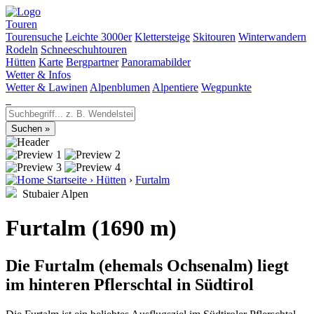
Touren
Tourensuche
Leichte 3000er
Klettersteige
Skitouren
Winterwandern
Rodeln
Schneeschuhtouren
Hütten
Karte
Bergpartner
Panoramabilder
Wetter & Infos
Wetter & Lawinen
Alpenblumen
Alpentiere
Wegpunkte
Startseite
›
Hütten
›
Furtalm
Stubaier Alpen
Furtalm (1690 m)
Die Furtalm (ehemals Ochsenalm) liegt
im hinteren Pflerschtal in Südtirol