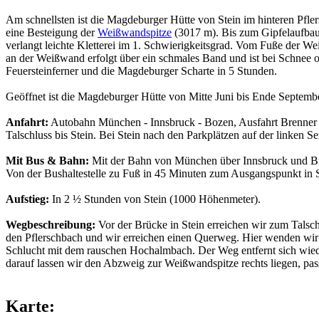
Am schnellsten ist die Magdeburger Hütte von Stein im hinteren Pfler
eine Besteigung der
Weißwandspitze
(3017 m). Bis zum Gipfelaufbau 
verlangt leichte Kletterei im 1. Schwierigkeitsgrad. Vom Fuße der
an der Weißwand erfolgt über ein schmales Band und ist bei Schnee
Feuersteinferner und die Magdeburger Scharte in 5 Stunden.
Geöffnet ist die Magdeburger Hütte von Mitte Juni bis Ende Septembe
Anfahrt:
Autobahn München - Innsbruck - Bozen, Ausfahrt Brenner (gl
Talschluss bis Stein. Bei Stein nach den Parkplätzen auf der linken S
Mit Bus & Bahn:
Mit der Bahn von München über Innsbruck und Br
Von der Bushaltestelle zu Fuß in 45 Minuten zum Ausgangspunkt in S
Aufstieg:
In 2 ½ Stunden von Stein (1000 Höhenmeter).
Wegbeschreibung:
Vor der Brücke in Stein erreichen wir zum Talsc
den Pflerschbach und wir erreichen einen Querweg. Hier wenden wir 
Schlucht mit dem rauschen Hochalmbach. Der Weg entfernt sich wieder
darauf lassen wir den Abzweig zur Weißwandspitze rechts liegen, pa
Karte: