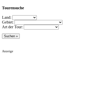
Tourensuche
Land:
Gebiet:
Art der Tour:
Anzeige