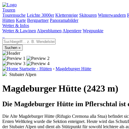
Touren
Tourensuche
Leichte 3000er
Klettersteige
Skitouren
Winterwandern
Hütten
Karte
Bergpartner
Panoramabilder
Wetter & Infos
Wetter & Lawinen
Alpenblumen
Alpentiere
Wegpunkte
Startseite
›
Hütten
›
Magdeburger Hütte
Stubaier Alpen
Magdeburger Hütte (2423 m)
Die Magdeburger Hütte im Pflerschtal ist 
Die Alte Magdeburger Hütte (Rifugio Cremona alla Stua) befindet sic
Ersten Weltkrieg wurde die Sektion enteignet. Heute wird das Schutz
der Stubaier Alpen und dient als Stützpunkt für sowohl leichtere als