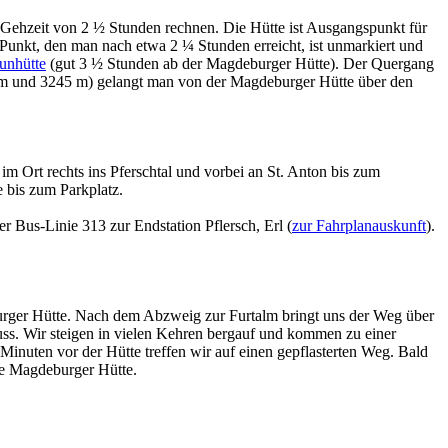
Gehzeit von 2 ½ Stunden rechnen. Die Hütte ist Ausgangspunkt für
unkt, den man nach etwa 2 ¼ Stunden erreicht, ist unmarkiert und
unhütte
(gut 3 ½ Stunden ab der Magdeburger Hütte). Der Quergang
7 m und 3245 m) gelangt man von der Magdeburger Hütte über den
m Ort rechts ins Pferschtal und vorbei an St. Anton bis zum
e bis zum Parkplatz.
r Bus-Linie 313 zur Endstation Pflersch, Erl (
zur Fahrplanauskunft
).
burger Hütte. Nach dem Abzweig zur Furtalm bringt uns der Weg über
ss. Wir steigen in vielen Kehren bergauf und kommen zu einer
inuten vor der Hütte treffen wir auf einen gepflasterten Weg. Bald
ie Magdeburger Hütte.