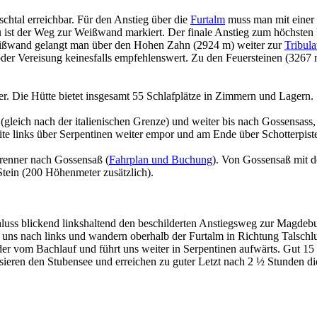
schtal erreichbar. Für den Anstieg über die
Furtalm
muss man mit einer 
ist der Weg zur Weißwand markiert. Der finale Anstieg zum höchsten P
 Weißwand gelangt man über den Hohen Zahn (2924 m) weiter zur
Tribula
 oder Vereisung keinesfalls empfehlenswert. Zu den Feuersteinen (326
r. Die Hütte bietet insgesamt 55 Schlafplätze in Zimmern und Lagern.
eich nach der italienischen Grenze) und weiter bis nach Gossensass, i
eite links über Serpentinen weiter empor und am Ende über Schotterpist
enner nach Gossensaß (
Fahrplan und Buchung
). Von Gossensaß mit de
tein (200 Höhenmeter zusätzlich).
hluss blickend linkshaltend den beschilderten Anstiegsweg zur Magde
uns nach links und wandern oberhalb der Furtalm in Richtung Talschlu
 vom Bachlauf und führt uns weiter in Serpentinen aufwärts. Gut 15 M
ssieren den Stubensee und erreichen zu guter Letzt nach 2 ½ Stunden d