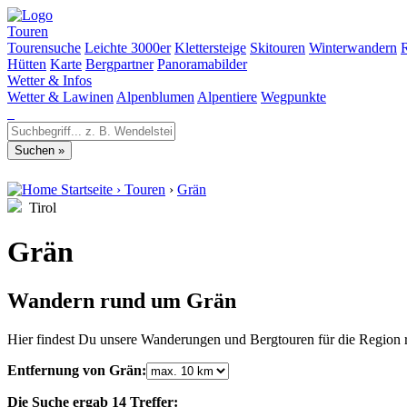
Touren
Tourensuche
Leichte 3000er
Klettersteige
Skitouren
Winterwandern
Hütten
Karte
Bergpartner
Panoramabilder
Wetter & Infos
Wetter & Lawinen
Alpenblumen
Alpentiere
Wegpunkte
Startseite
›
Touren
›
Grän
Tirol
Grän
Wandern rund um Grän
Hier findest Du unsere Wanderungen und Bergtouren für die Region r
Entfernung von Grän:
Die Suche ergab 14 Treffer: