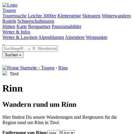
Touren
Tourensuche
Leichte 3000er
Klettersteige
Skitouren
Winterwandern
Rodeln
Schneeschuhtouren
Hütten
Karte
Bergpartner
Panoramabilder
Wetter & Infos
Wetter & Lawinen
Alpenblumen
Alpentiere
Wegpunkte
Startseite
›
Touren
›
Rinn
Tirol
Rinn
Wandern rund um Rinn
Hier findest Du unsere Wanderungen und Bergtouren für die
Region rund um Rinn in Tirol.
Entfernung von Rinn: