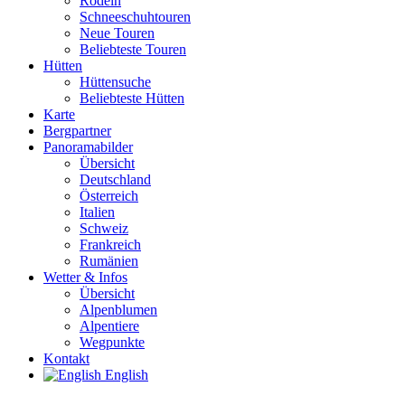
Rodeln
Schneeschuhtouren
Neue Touren
Beliebteste Touren
Hütten
Hüttensuche
Beliebteste Hütten
Karte
Bergpartner
Panoramabilder
Übersicht
Deutschland
Österreich
Italien
Schweiz
Frankreich
Rumänien
Wetter & Infos
Übersicht
Alpenblumen
Alpentiere
Wegpunkte
Kontakt
English