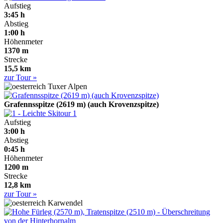
Aufstieg
3:45 h
Abstieg
1:00 h
Höhenmeter
1370 m
Strecke
15,5 km
zur Tour »
Tuxer Alpen
Grafennsspitze (2619 m) (auch Krovenzspitze)
1
Aufstieg
3:00 h
Abstieg
0:45 h
Höhenmeter
1200 m
Strecke
12,8 km
zur Tour »
Karwendel