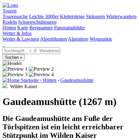
Touren
Tourensuche
Leichte 3000er
Klettersteige
Skitouren
Winterwandern
Rodeln
Schneeschuhtouren
Hütten
Karte
Bergpartner
Panoramabilder
Wetter & Infos
Wetter & Lawinen
Alpenblumen
Alpentiere
Wegpunkte
Startseite
›
Hütten
›
Gaudeamushütte
Wilder Kaiser
Gaudeamushütte (1267 m)
Die Gaudeamushütte am Fuße der
Törlspitzen ist ein leicht erreichbarer
Stützpunkt im Wilden Kaiser