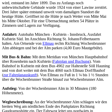
wird, entstand im Jahre 1899. Das zu Anfangs noch
unbewirtschaftete Gebäude wurde 1924 von einer Lawine zerstört.
Drei Jahre später entstand unweit vom damaligen Standort die
heutige Hütte. Geöffnet ist die Hütte je nach Wetter von Mitte Mai
bis Mitte Oktober. Für eine Übernachtung stehen 54 Plätze in
Zimmern und Lagern zur Verfügung.
Anfahrt:
Autobahn München - Kufstein - Innsbruck, Ausfahrt
Kufstein Süd. Im Anschluss Richtung St. Johann/Felbertauern
halten. Am Ortsende von
Ellmau
rechts Richtung Wochenbrunner
Alm abbiegen und bei der Alm parken (4,00 Euro Mautgebühr).
Mit Bus & Bahn:
Mit dem Meridian von München Hauptbahnhof
über Rosenheim nach Kufstein (
Fahrplan und Buchung
). Vom
Bahnhof in Kufstein mit dem Bus 4902 zur Haltestelle Söll Hauning
und von dort weiter mit dem Bus 4060 nach Ellmau Dorf/Bauhof
(
zur Fahrplanauskunft
). Von Ellmau zu Fuß in 1 ¼ bis 1 ½ Stunden
über die Wochenbrunner Straße hinauf zur Wochenbrunner Alm.
Aufstieg:
Von der Wochenbrunner Alm in 30 Minuten (180
Höhenmeter).
Wegbeschreibung:
An der Wochenbrunner Alm schlagen wir den
breiten Weg am nördlichen Ende des Parkplatzes Richtung
Gaudeamushütte ein. Der Fahrweg leitet uns nordwärts in