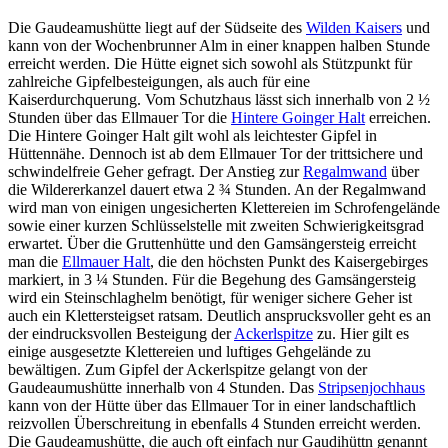
Die Gaudeamushütte liegt auf der Südseite des
Wilden Kaisers
und
kann von der Wochenbrunner Alm in einer knappen halben Stunde
erreicht werden. Die Hütte eignet sich sowohl als Stützpunkt für
zahlreiche Gipfelbesteigungen, als auch für eine
Kaiserdurchquerung. Vom Schutzhaus lässt sich innerhalb von 2 ½
Stunden über das Ellmauer Tor die
Hintere Goinger Halt
erreichen.
Die Hintere Goinger Halt gilt wohl als leichtester Gipfel in
Hüttennähe. Dennoch ist ab dem Ellmauer Tor der trittsichere und
schwindelfreie Geher gefragt. Der Anstieg zur
Regalmwand
über
die Wildererkanzel dauert etwa 2 ¾ Stunden. An der Regalmwand
wird man von einigen ungesicherten Klettereien im Schrofengelände
sowie einer kurzen Schlüsselstelle mit zweiten Schwierigkeitsgrad
erwartet. Über die Gruttenhütte und den Gamsängersteig erreicht
man die
Ellmauer Halt
, die den höchsten Punkt des Kaisergebirges
markiert, in 3 ¼ Stunden. Für die Begehung des Gamsängersteig
wird ein Steinschlaghelm benötigt, für weniger sichere Geher ist
auch ein Klettersteigset ratsam. Deutlich ansprucksvoller geht es an
der eindrucksvollen Besteigung der
Ackerlspitze
zu. Hier gilt es
einige ausgesetzte Klettereien und luftiges Gehgelände zu
bewältigen. Zum Gipfel der Ackerlspitze gelangt von der
Gaudeaumushütte innerhalb von 4 Stunden. Das
Stripsenjochhaus
kann von der Hütte über das Ellmauer Tor in einer landschaftlich
reizvollen Überschreitung in ebenfalls 4 Stunden erreicht werden.
Die Gaudeamushütte, die auch oft einfach nur Gaudihüttn genannt