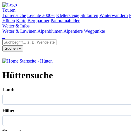
Touren
Tourensuche
Leichte 3000er
Klettersteige
Skitouren
Winterwandern
Hütten
Karte
Bergpartner
Panoramabilder
Wetter & Infos
Wetter & Lawinen
Alpenblumen
Alpentiere
Wegpunkte
Startseite
›
Hütten
Hüttensuche
Land:
Höhe: