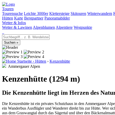
Touren
Tourensuche
Leichte 3000er
Klettersteige
Skitouren
Winterwandern
Hütten
Karte
Bergpartner
Panoramabilder
Wetter & Infos
Wetter & Lawinen
Alpenblumen
Alpentiere
Wegpunkte
Startseite
›
Hütten
›
Kenzenhütte
Ammergauer Alpen
Kenzenhütte (1294 m)
Die Kenzenhütte liegt im Herzen des Nat
Die Kenzenhütte ist ein privates Schutzhaus in den Ammergauer Alpen
ein Wanderbus Ausflügler und Wanderer direkt bis zur Hütte. Wer si
aus dem Graswangtal durch das Sägertal und über den Bäckenalmsattel