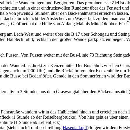
zahlreiche Wanderungen und Bergtouren. Das prominenteste Ziel ist d
schreiten und in einer eindrucksvollen Rundtour über das Fensterl und
erhalb von jeweils 2 Stunden über den Bäckenalmsattel erreichen lassen
darf natürlich nicht der Abstecher zum Wasserfall, zu dem man von de
. Geöffnet hat die Hütte von Anfang Mai bis Mitte Oktober. Für Übe
rg am Lech-West und weiter über die B 17 über Schongau und Steinga
den Halblech führt, rechts in den großen Wanderparkplatz einbiegen. V
 Füssen. Von Füssen weiter mit der Bus-Linie 73 Richtung Steingade
 der Wanderbus direkt zur Kenzenhütte. Der Bus fährt zwischen Christ
agen auch um 7:00 Uhr) und die Rückfahrt von der Kenzenhütte um 10:
en die Busse bei Bedarf öfter. Gerade in den Sommerferien wird der Bus 
ternativ in 3 Stunden aus dem Graswangtal über den Bäckenalmsattel
e Fahrstraße wandern wir in das Halblechtal hinein und erreichen nac
eck (1 Stunde ab der Reiselbergbrücke). Von hier geht es über einen 
nhütte (1 Stunde ab Lettenfleck).
al (siehe auch Tourbeschreibung
Hasentalkopf
) folgen wir dem Forst