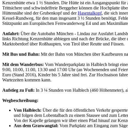
Kenzenhütte etwa 1 ½ Stunden. Die Hütte ist ein Ausgangspunkt für 
Trittsichere und schwindelfreie Berggeher können die Hochplatte über
Hüttennähe sind der Grubenkopf und der
Hasentalkopf
, die sich inn
Kessel-Rundweg, für den man insgesamt 3 ½ Stunden benötigt. Fehlen 
Stützpunkt am Europäischen Fernwanderweg E4 und am Maximiliansweg
Anfahrt:
Über die Autobahn München - Lindau zur Ausfahrt Landsbe
links Richtung Kenzenhütte abbiegen und nach der Brücke, die über 
Marktoberdorf über Roßhaupten, von Tirol über Reutte und Füssen.
Mit Bus und Bahn:
Mit der Bahn von München über Kaufbeuren nach
Mit dem Wanderbus:
Vom Wanderparkplatz in Halblech bringt einen
9:00, 10:00, 11:00, 13:30 und 17:00 Uhr (an Wochenenden und Feiert
Euro (Stand 2016), Kinder bis 5 Jahre sind frei. Zur Hochsaison fahr
Wartezeiten kommen kann.
Aufstieg zu Fuß:
In 3 ¼ Stunden von Halblech (460 Höhenmeter), al
Wegbeschreibung:
Von Halblech:
Über die für den öffentlichen Verkehr gesperrt
und folgen dem Lobentalbach zu einem Stausee und zum Lettenfl
Von der Kapelle gelangen wir über einen Pfad hinauf zur Kenze
Aus dem Graswangtal:
Vom Parkplatz am Eingang zum Sägert