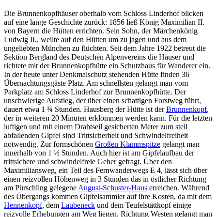
Die Brunnenkopfhäuser oberhalb vom Schloss Linderhof blicken
auf eine lange Geschichte zurück: 1856 ließ König Maximilian II.
von Bayern die Hütten errichten. Sein Sohn, der Märchenkönig
Ludwig II., weilte auf den Hütten um zu jagen und aus dem
ungeliebten München zu flüchten. Seit dem Jahre 1922 betreut die
Sektion Bergland des Deutschen Alpenvereins die Häuser und
richtete mit der Brunnenkopfhütte ein Schutzhaus für Wanderer ein.
In der heute unter Denkmalschutz stehenden Hütte finden 36
Übernachtungsgäste Platz. Am schnellsten gelangt man vom
Parkplatz am Schloss Linderhof zur Brunnenkopfhütte. Der
unschwierige Aufstieg, der über einen schattigen Forstweg führt,
dauert etwa 1 ¾ Stunden. Hausberg der Hütte ist der
Brunnenkopf
,
der in weiteren 20 Minuten erklommen werden kann. Für die letzten
luftigen und mit einem Drahtseil gesicherten Meter zum steil
abfallenden Gipfel sind Trittsicherheit und Schwindelfreiheit
notwendig. Zur formschönen
Großen Klammspitze
gelangt man
innerhalb von 1 ½ Stunden. Auch hier ist am Gipfelaufbau der
trittsichere und schwindelfreie Geher gefragt. Über den
Maximiliansweg, ein Teil des Fernwanderwegs E 4, lässt sich über
einen reizvollen Höhenweg in 3 Stunden das in östlicher Richtung
am Pürschling gelegene
August-Schuster-Haus
erreichen. Während
des Übergangs kommen Gipfelsammler auf ihre Kosten, da mit dem
Hennenkopf
, dem
Laubeneck
und dem Teufelstättkopf einige
reizvolle Erhebungen am Weg liegen. Richtung Westen gelangt man