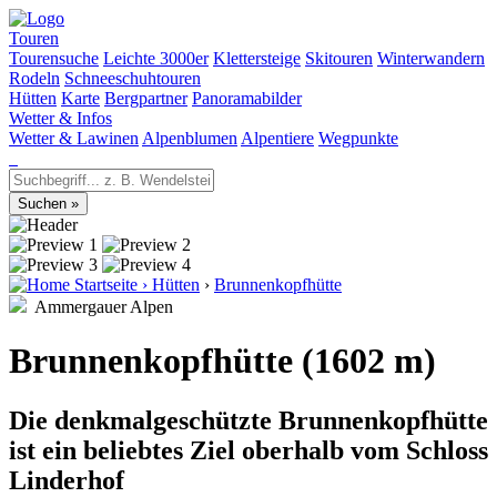
Touren
Tourensuche
Leichte 3000er
Klettersteige
Skitouren
Winterwandern
Rodeln
Schneeschuhtouren
Hütten
Karte
Bergpartner
Panoramabilder
Wetter & Infos
Wetter & Lawinen
Alpenblumen
Alpentiere
Wegpunkte
Startseite
›
Hütten
›
Brunnenkopfhütte
Ammergauer Alpen
Brunnenkopfhütte (1602 m)
Die denkmalgeschützte Brunnenkopfhütte
ist ein beliebtes Ziel oberhalb vom Schloss
Linderhof