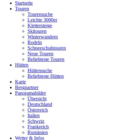
Startseite
Touren
Tourensuche
Leichte 3000er
Klettersteige
Skitouren
Winterwandern
Rodeln
Schneeschuhtouren
Neue Touren
Beliebteste Touren
Hütten
Hüttensuche
Beliebteste Hütten
Karte
Bergpartner
Panoramabilder
Übersicht
Deutschland
Österreich
Italien
Schweiz
Frankreich
Rumänien
Wetter & Infos