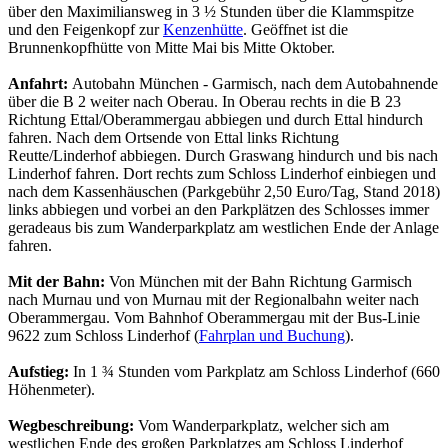
über den Maximiliansweg in 3 ½ Stunden über die Klammspitze
und den Feigenkopf zur
Kenzenhütte
. Geöffnet ist die
Brunnenkopfhütte von Mitte Mai bis Mitte Oktober.
Anfahrt:
Autobahn München - Garmisch, nach dem Autobahnende
über die B 2 weiter nach Oberau. In Oberau rechts in die B 23
Richtung Ettal/Oberammergau abbiegen und durch Ettal hindurch
fahren. Nach dem Ortsende von Ettal links Richtung
Reutte/Linderhof abbiegen. Durch Graswang hindurch und bis nach
Linderhof fahren. Dort rechts zum Schloss Linderhof einbiegen und
nach dem Kassenhäuschen (Parkgebühr 2,50 Euro/Tag, Stand 2018)
links abbiegen und vorbei an den Parkplätzen des Schlosses immer
geradeaus bis zum Wanderparkplatz am westlichen Ende der Anlage
fahren.
Mit der Bahn:
Von München mit der Bahn Richtung Garmisch
nach Murnau und von Murnau mit der Regionalbahn weiter nach
Oberammergau. Vom Bahnhof Oberammergau mit der Bus-Linie
9622 zum Schloss Linderhof (
Fahrplan und Buchung
).
Aufstieg:
In 1 ¾ Stunden vom Parkplatz am Schloss Linderhof (660
Höhenmeter).
Wegbeschreibung:
Vom Wanderparkplatz, welcher sich am
westlichen Ende des großen Parkplatzes am Schloss Linderhof