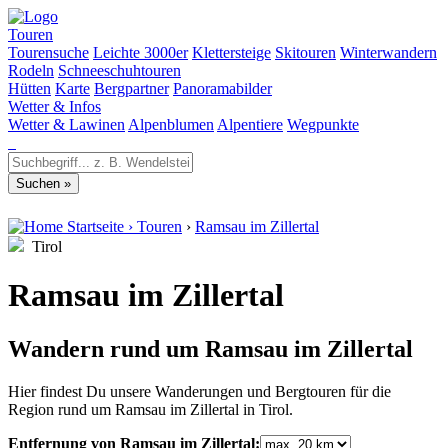
Touren
Tourensuche
Leichte 3000er
Klettersteige
Skitouren
Winterwandern
Rodeln
Schneeschuhtouren
Hütten
Karte
Bergpartner
Panoramabilder
Wetter & Infos
Wetter & Lawinen
Alpenblumen
Alpentiere
Wegpunkte
Startseite
›
Touren
›
Ramsau im Zillertal
Tirol
Ramsau im Zillertal
Wandern rund um Ramsau im Zillertal
Hier findest Du unsere Wanderungen und Bergtouren für die
Region rund um Ramsau im Zillertal in Tirol.
Entfernung von Ramsau im Zillertal: