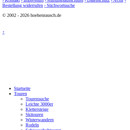
› Kontakt
› Impressum
› Haftungsausschluss
› Datenschutz
› AGB
›
Bestellung widerrufen
› Stichwortsuche
© 2002 - 2026 hoehenrausch.de
↑
Startseite
Touren
Tourensuche
Leichte 3000er
Klettersteige
Skitouren
Winterwandern
Rodeln