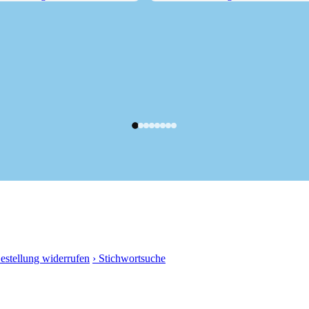
Grafing Bahnhof...
Von der Ludwigshöhe durch den...
Bestellung widerrufen
› Stichwortsuche