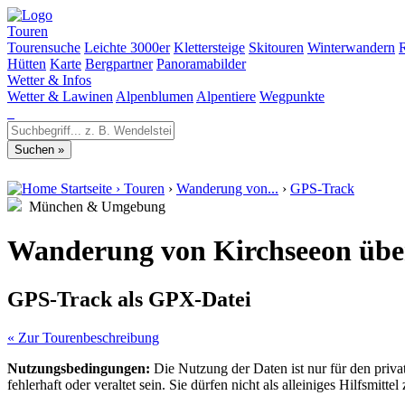
Touren
Tourensuche
Leichte 3000er
Klettersteige
Skitouren
Winterwandern
Hütten
Karte
Bergpartner
Panoramabilder
Wetter & Infos
Wetter & Lawinen
Alpenblumen
Alpentiere
Wegpunkte
Startseite
›
Touren
›
Wanderung von...
›
GPS-Track
München & Umgebung
Wanderung von Kirchseeon über
GPS-Track als GPX-Datei
« Zur Tourenbeschreibung
Nutzungsbedingungen:
Die Nutzung der Daten ist nur für den priv
fehlerhaft oder veraltet sein. Sie dürfen nicht als alleiniges Hilfsmi