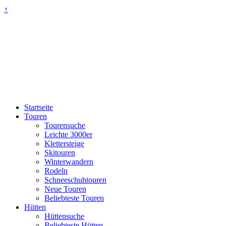
↑
Startseite
Touren
Tourensuche
Leichte 3000er
Klettersteige
Skitouren
Winterwandern
Rodeln
Schneeschuhtouren
Neue Touren
Beliebteste Touren
Hütten
Hüttensuche
Beliebteste Hütten