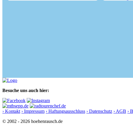
Von Kirchseeon zum Forsthaus...
Wanderung von 
Besuche uns auch hier:
› Kontakt
› Impressum
› Haftungsausschluss
› Datenschutz
› AGB
› 
© 2002 - 2026 hoehenrausch.de