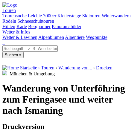
Touren
Tourensuche
Leichte 3000er
Klettersteige
Skitouren
Winterwandern
Rodeln
Schneeschuhtouren
Hütten
Karte
Bergpartner
Panoramabilder
Wetter & Infos
Wetter & Lawinen
Alpenblumen
Alpentiere
Wegpunkte
Startseite
›
Touren
›
Wanderung von...
›
Drucken
München & Umgebung
Wanderung von Unterföhring
zum Feringasee und weiter
nach Ismaning
Druckversion