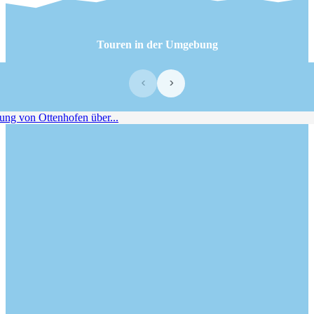
Touren in der Umgebung
‹
›
g von Ottenhofen über...