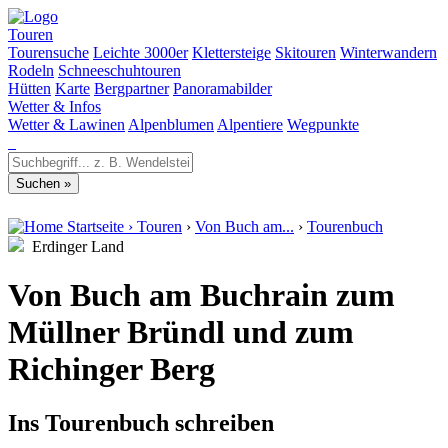
Touren
Tourensuche
Leichte 3000er
Klettersteige
Skitouren
Winterwandern
Rodeln
Schneeschuhtouren
Hütten
Karte
Bergpartner
Panoramabilder
Wetter & Infos
Wetter & Lawinen
Alpenblumen
Alpentiere
Wegpunkte
Startseite
›
Touren
›
Von Buch am...
›
Tourenbuch
Erdinger Land
Von Buch am Buchrain zum
Müllner Bründl und zum
Richinger Berg
Ins Tourenbuch schreiben