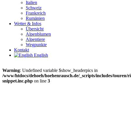
Italien
Schweiz
Frankreich
Rumänien
Wetter & Infos
Übersicht
Alpenblumen
Alpentiere
Wegpunkte
Kontakt
English
Warning
: Undefined variable $show_headerpics in
/www/htdocs/dehoeh/hoehenrausch.de/_scripts/includes/touren/ri
snippet.inc.php
on line
3