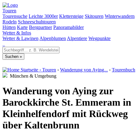
Touren
Tourensuche
Leichte 3000er
Klettersteige
Skitouren
Winterwandern
Rodeln
Schneeschuhtouren
Hütten
Karte
Bergpartner
Panoramabilder
Wetter & Infos
Wetter & Lawinen
Alpenblumen
Alpentiere
Wegpunkte
Startseite
›
Touren
›
Wanderung von Aying...
›
Tourenbuch
München & Umgebung
Wanderung von Aying zur
Barockkirche St. Emmeram in
Kleinhelfendorf mit Rückweg
über Kaltenbrunn