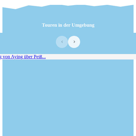
Touren in der Umgebung
‹
›
on Aying über Peiß...