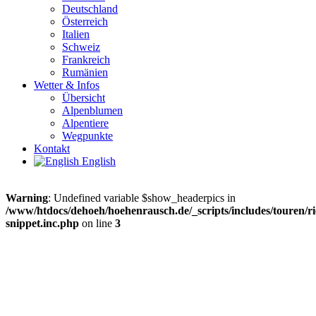
Deutschland
Österreich
Italien
Schweiz
Frankreich
Rumänien
Wetter & Infos
Übersicht
Alpenblumen
Alpentiere
Wegpunkte
Kontakt
English
Warning
: Undefined variable $show_headerpics in
/www/htdocs/dehoeh/hoehenrausch.de/_scripts/includes/touren/ri
snippet.inc.php
on line
3