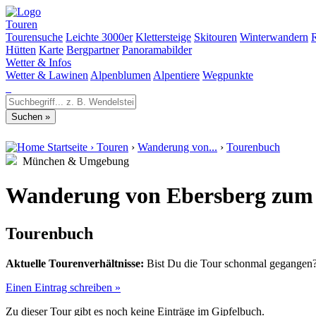
Touren
Tourensuche
Leichte 3000er
Klettersteige
Skitouren
Winterwandern
Hütten
Karte
Bergpartner
Panoramabilder
Wetter & Infos
Wetter & Lawinen
Alpenblumen
Alpentiere
Wegpunkte
Startseite
›
Touren
›
Wanderung von...
›
Tourenbuch
München & Umgebung
Wanderung von Ebersberg zum A
Tourenbuch
Aktuelle Tourenverhältnisse:
Bist Du die Tour schonmal gegangen? 
Einen Eintrag schreiben »
Zu dieser Tour gibt es noch keine Einträge im Gipfelbuch.