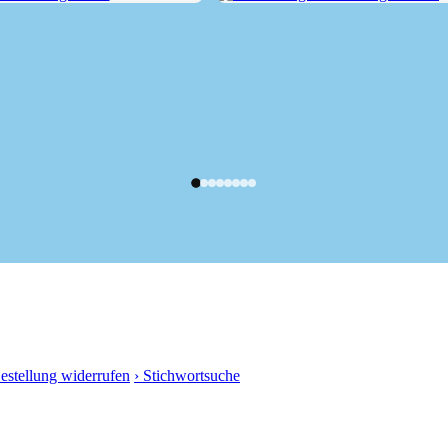
Grafing über...
Wanderung von Grafing durch...
Bestellung widerrufen
› Stichwortsuche