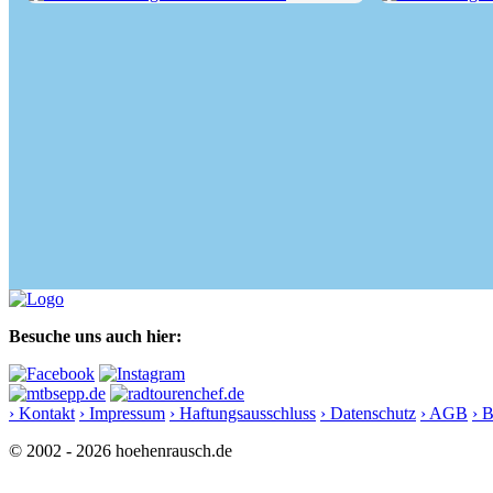
Von der Ludwigshöhe durch den...
Wanderung von 
Besuche uns auch hier:
› Kontakt
› Impressum
› Haftungsausschluss
› Datenschutz
› AGB
› 
© 2002 - 2026 hoehenrausch.de