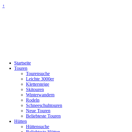
↑
Startseite
Touren
Tourensuche
Leichte 3000er
Klettersteige
Skitouren
Winterwandern
Rodeln
Schneeschuhtouren
Neue Touren
Beliebteste Touren
Hütten
Hüttensuche
Beliebteste Hütten