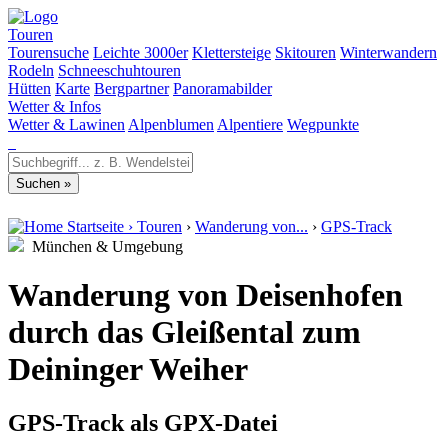
Touren
Tourensuche
Leichte 3000er
Klettersteige
Skitouren
Winterwandern
Rodeln
Schneeschuhtouren
Hütten
Karte
Bergpartner
Panoramabilder
Wetter & Infos
Wetter & Lawinen
Alpenblumen
Alpentiere
Wegpunkte
Startseite
›
Touren
›
Wanderung von...
›
GPS-Track
München & Umgebung
Wanderung von Deisenhofen
durch das Gleißental zum
Deininger Weiher
GPS-Track als GPX-Datei