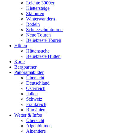
Leichte 3000er
Klettersteige
Skitouren
Winterwandern
Rodeln
Schneeschuhtouren
Neue Touren
Beliebteste Touren
Hütten
Hüttensuche
Beliebteste Hütten
Karte
Bergpartner
Panoramabilder
Übersicht
Deutschland
Österreich
Italien
Schweiz
Frankreich
Rumänien
Wetter & Infos
Übersicht
Alpenblumen
Alpentiere