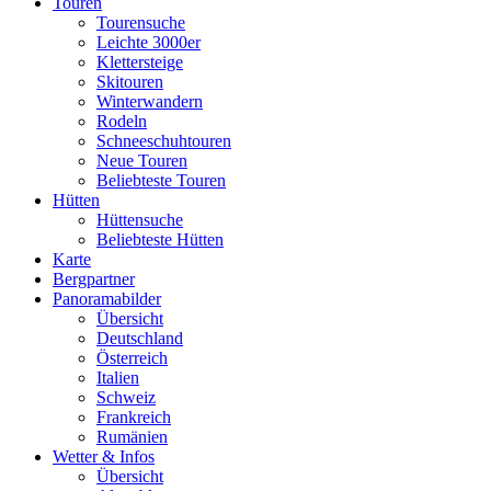
Touren
Tourensuche
Leichte 3000er
Klettersteige
Skitouren
Winterwandern
Rodeln
Schneeschuhtouren
Neue Touren
Beliebteste Touren
Hütten
Hüttensuche
Beliebteste Hütten
Karte
Bergpartner
Panoramabilder
Übersicht
Deutschland
Österreich
Italien
Schweiz
Frankreich
Rumänien
Wetter & Infos
Übersicht