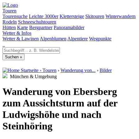
Touren
Tourensuche
Leichte 3000er
Klettersteige
Skitouren
Winterwandern
Rodeln
Schneeschuhtouren
Hütten
Karte
Bergpartner
Panoramabilder
Wetter & Infos
Wetter & Lawinen
Alpenblumen
Alpentiere
Wegpunkte
Startseite
›
Touren
›
Wanderung von...
›
Bilder
München & Umgebung
Wanderung von Ebersberg
zum Aussichtsturm auf der
Ludwigshöhe und nach
Steinhöring