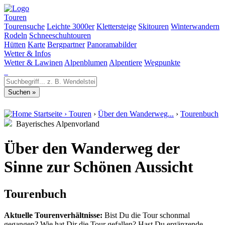
Touren
Tourensuche
Leichte 3000er
Klettersteige
Skitouren
Winterwandern
Rodeln
Schneeschuhtouren
Hütten
Karte
Bergpartner
Panoramabilder
Wetter & Infos
Wetter & Lawinen
Alpenblumen
Alpentiere
Wegpunkte
Startseite
›
Touren
›
Über den Wanderweg...
›
Tourenbuch
Bayerisches Alpenvorland
Über den Wanderweg der
Sinne zur Schönen Aussicht
Tourenbuch
Aktuelle Tourenverhältnisse:
Bist Du die Tour schonmal
gegangen? Wie hat Dir die Tour gefallen? Hast Du ergänzende