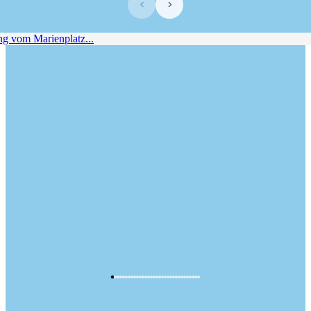
‹
›
vom Marienplatz...