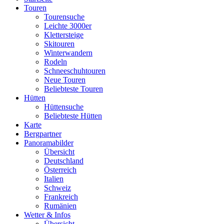
Touren
Tourensuche
Leichte 3000er
Klettersteige
Skitouren
Winterwandern
Rodeln
Schneeschuhtouren
Neue Touren
Beliebteste Touren
Hütten
Hüttensuche
Beliebteste Hütten
Karte
Bergpartner
Panoramabilder
Übersicht
Deutschland
Österreich
Italien
Schweiz
Frankreich
Rumänien
Wetter & Infos
Übersicht