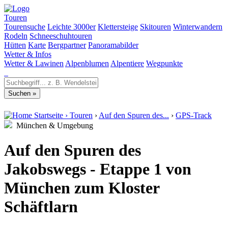
Touren
Tourensuche
Leichte 3000er
Klettersteige
Skitouren
Winterwandern
Rodeln
Schneeschuhtouren
Hütten
Karte
Bergpartner
Panoramabilder
Wetter & Infos
Wetter & Lawinen
Alpenblumen
Alpentiere
Wegpunkte
Startseite
›
Touren
›
Auf den Spuren des...
›
GPS-Track
München & Umgebung
Auf den Spuren des
Jakobswegs - Etappe 1 von
München zum Kloster
Schäftlarn