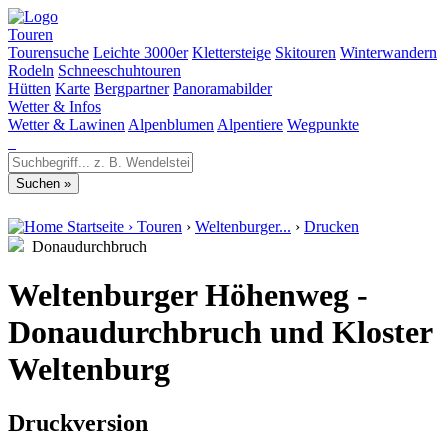
Touren
Tourensuche
Leichte 3000er
Klettersteige
Skitouren
Winterwandern
Rodeln
Schneeschuhtouren
Hütten
Karte
Bergpartner
Panoramabilder
Wetter & Infos
Wetter & Lawinen
Alpenblumen
Alpentiere
Wegpunkte
Startseite
›
Touren
›
Weltenburger...
›
Drucken
Donaudurchbruch
Weltenburger Höhenweg -
Donaudurchbruch und Kloster
Weltenburg
Druckversion