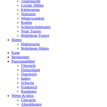
Tourensuche
Leichte 3000er
Klettersteige
Skitouren
Winterwandern
Rodeln
Schneeschuhtouren
Neue Touren
Beliebteste Touren
Hütten
Hüttensuche
Beliebteste Hütten
Karte
Bergpartner
Panoramabilder
Übersicht
Deutschland
Österreich
Italien
Schweiz
Frankreich
Rumänien
Wetter & Infos
Übersicht
Alpenblumen