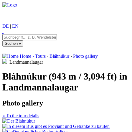
DE
|
EN
Home
›
Tours
›
Bláhnúkur
›
Photo gallery
Landmannalaugar
Bláhnúkur (943 m / 3,094 ft) in
Landmannalaugar
Photo gallery
« To the tour details