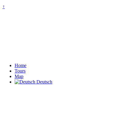
↑
Home
Tours
Map
Deutsch