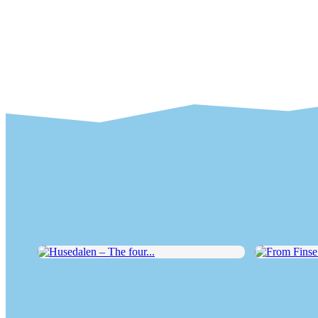
Husedalen – The four...
From Finse to