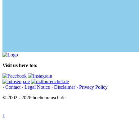
Visit us here too:
› Contact
› Legal Notice
› Disclaimer
› Privacy Policy
© 2002 - 2026 hoehenrausch.de
↑