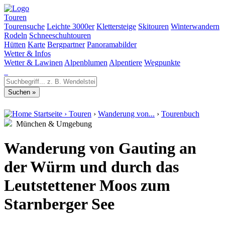
Touren
Tourensuche
Leichte 3000er
Klettersteige
Skitouren
Winterwandern
Rodeln
Schneeschuhtouren
Hütten
Karte
Bergpartner
Panoramabilder
Wetter & Infos
Wetter & Lawinen
Alpenblumen
Alpentiere
Wegpunkte
Startseite
›
Touren
›
Wanderung von...
›
Tourenbuch
München & Umgebung
Wanderung von Gauting an
der Würm und durch das
Leutstettener Moos zum
Starnberger See