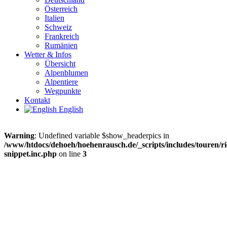
Österreich
Italien
Schweiz
Frankreich
Rumänien
Wetter & Infos
Übersicht
Alpenblumen
Alpentiere
Wegpunkte
Kontakt
English
Warning
: Undefined variable $show_headerpics in
/www/htdocs/dehoeh/hoehenrausch.de/_scripts/includes/touren/ri
snippet.inc.php
on line
3