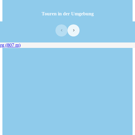
Touren in der Umgebung
‹
›
g (807 m)