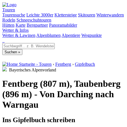
Touren
Tourensuche
Leichte 3000er
Klettersteige
Skitouren
Winterwandern
Rodeln
Schneeschuhtouren
Hütten
Karte
Bergpartner
Panoramabilder
Wetter & Infos
Wetter & Lawinen
Alpenblumen
Alpentiere
Wegpunkte
Startseite
›
Touren
›
Fentberg
›
Gipfelbuch
Bayerisches Alpenvorland
Fentberg (807 m), Taubenberg
(896 m) - Von Darching nach
Warngau
Ins Gipfelbuch schreiben