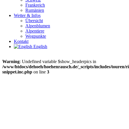
Frankreich
Rumänien
Wetter & Infos
Übersicht
Alpenblumen
Alpentiere
Wegpunkte
Kontakt
English
Warning
: Undefined variable $show_headerpics in
/www/htdocs/dehoeh/hoehenrausch.de/_scripts/includes/touren/ri
snippet.inc.php
on line
3