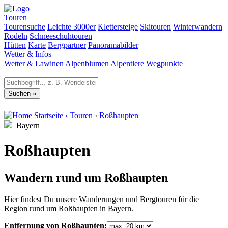
Touren
Tourensuche
Leichte 3000er
Klettersteige
Skitouren
Winterwandern
Rodeln
Schneeschuhtouren
Hütten
Karte
Bergpartner
Panoramabilder
Wetter & Infos
Wetter & Lawinen
Alpenblumen
Alpentiere
Wegpunkte
Startseite
›
Touren
›
Roßhaupten
Bayern
Roßhaupten
Wandern rund um Roßhaupten
Hier findest Du unsere Wanderungen und Bergtouren für die
Region rund um Roßhaupten in Bayern.
Entfernung von Roßhaupten: