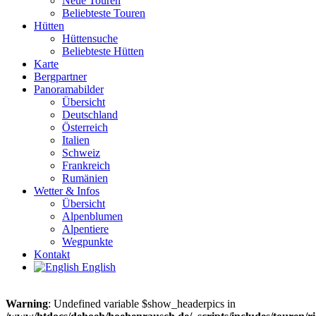
Neue Touren
Beliebteste Touren
Hütten
Hüttensuche
Beliebteste Hütten
Karte
Bergpartner
Panoramabilder
Übersicht
Deutschland
Österreich
Italien
Schweiz
Frankreich
Rumänien
Wetter & Infos
Übersicht
Alpenblumen
Alpentiere
Wegpunkte
Kontakt
English
Warning
: Undefined variable $show_headerpics in