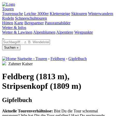
Touren
Tourensuche
Leichte 3000er
Klettersteige
Skitouren
Winterwandern
Rodeln
Schneeschuhtouren
Hütten
Karte
Bergpartner
Panoramabilder
Wetter & Infos
Wetter & Lawinen
Alpenblumen
Alpentiere
Wegpunkte
Startseite
›
Touren
›
Feldberg
›
Gipfelbuch
Zahmer Kaiser
Feldberg (1813 m),
Stripsenkopf (1809 m)
Gipfelbuch
Aktuelle Tourenverhältnisse:
Bist Du die Tour schonmal
gegangen? Wie hat Dir die Tour gefallen? Hast Du ergänzende