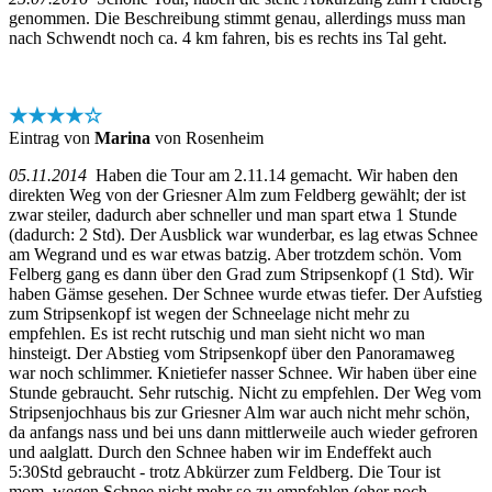
genommen. Die Beschreibung stimmt genau, allerdings muss man
nach Schwendt noch ca. 4 km fahren, bis es rechts ins Tal geht.
★★★★☆
Eintrag von
Marina
von Rosenheim
05.11.2014
Haben die Tour am 2.11.14 gemacht. Wir haben den
direkten Weg von der Griesner Alm zum Feldberg gewählt; der ist
zwar steiler, dadurch aber schneller und man spart etwa 1 Stunde
(dadurch: 2 Std). Der Ausblick war wunderbar, es lag etwas Schnee
am Wegrand und es war etwas batzig. Aber trotzdem schön. Vom
Felberg gang es dann über den Grad zum Stripsenkopf (1 Std). Wir
haben Gämse gesehen. Der Schnee wurde etwas tiefer. Der Aufstieg
zum Stripsenkopf ist wegen der Schneelage nicht mehr zu
empfehlen. Es ist recht rutschig und man sieht nicht wo man
hinsteigt. Der Abstieg vom Stripsenkopf über den Panoramaweg
war noch schlimmer. Knietiefer nasser Schnee. Wir haben über eine
Stunde gebraucht. Sehr rutschig. Nicht zu empfehlen. Der Weg vom
Stripsenjochhaus bis zur Griesner Alm war auch nicht mehr schön,
da anfangs nass und bei uns dann mittlerweile auch wieder gefroren
und aalglatt. Durch den Schnee haben wir im Endeffekt auch
5:30Std gebraucht - trotz Abkürzer zum Feldberg. Die Tour ist
mom. wegen Schnee nicht mehr so zu empfehlen (eher noch