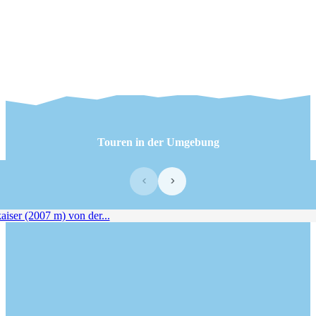
Touren in der Umgebung
‹
›
iser (2007 m) von der...