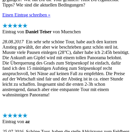
Tipps? Wie sind die aktuellen Bedingungen?
Einen Eintrag schreiben »
★★★★★
Eintrag von
Daniel Teiser
von Muenchen
28.08.2017
Ein sehr sehr schöne Tour, habe auch den kurzen
Anstieg gewählt, der aber wie beschrieben ganz schön steil ist.
Musste viele Pausen einlegen (28°C), daher habe ich 2:45h benötigt.
Die Ankunft am Gipfel wird mit einem tollen Panorama belohnt.
Die Überquerung des Grads zum Stripsenkopf ist einfach, dafür
fand ich den 15 minütigen Aufstieg zum Stripsenkopf recht
anspruchsvoll, bei Nässe auf keinen Fall zu empfehlen. Die Preise
auf der Wirtschaft sind fair und der Abstieg ist in ca. einer Stunde
leicht zu schaffen. Insgesamt sind die ersten 2-3h schon
anstrengend, danach aber eine entspannte Tour mit einem
wahnsinnigen Panorama!
★★★★★
Eintrag von
az
25.07.2016
Schöne Tour, haben die steile Abkürzung zum Feldberg