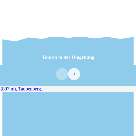
Touren in der Umgebung
‹
›
807 m), Taubenberg...