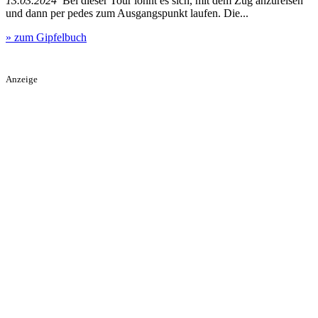
13.03.2024
Bei dieser Tour lohnt es sich, mit dem Zug anzureisen
und dann per pedes zum Ausgangspunkt laufen. Die...
» zum Gipfelbuch
Anzeige