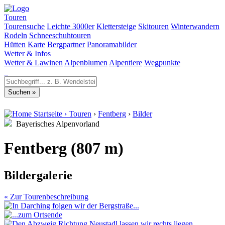
Touren
Tourensuche
Leichte 3000er
Klettersteige
Skitouren
Winterwandern
Rodeln
Schneeschuhtouren
Hütten
Karte
Bergpartner
Panoramabilder
Wetter & Infos
Wetter & Lawinen
Alpenblumen
Alpentiere
Wegpunkte
Startseite
›
Touren
›
Fentberg
›
Bilder
Bayerisches Alpenvorland
Fentberg (807 m)
Bildergalerie
« Zur Tourenbeschreibung