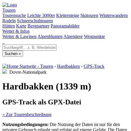
Touren
Tourensuche
Leichte 3000er
Klettersteige
Skitouren
Winterwandern
Rodeln
Schneeschuhtouren
Hütten
Karte
Bergpartner
Panoramabilder
Wetter & Infos
Wetter & Lawinen
Alpenblumen
Alpentiere
Wegpunkte
Startseite
›
Touren
›
Hardbakken
›
GPS-Track
Dovre-Nationalpark
Hardbakken (1339 m)
GPS-Track als GPX-Datei
« Zur Tourenbeschreibung
Nutzungsbedingungen:
Die Nutzung der Daten ist nur für den
privaten Gebrauch erlaubt und erfolgt auf eigene Gefahr. Die Daten