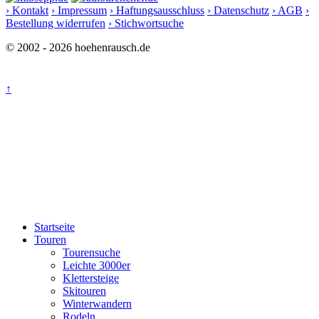
› Kontakt
› Impressum
› Haftungsausschluss
› Datenschutz
› AGB
›
Bestellung widerrufen
› Stichwortsuche
© 2002 - 2026 hoehenrausch.de
↑
Startseite
Touren
Tourensuche
Leichte 3000er
Klettersteige
Skitouren
Winterwandern
Rodeln