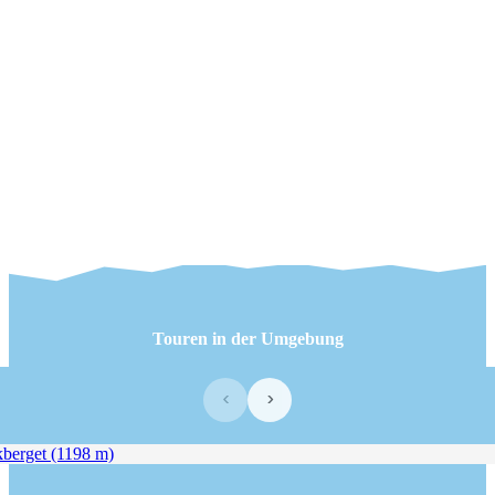
Touren in der Umgebung
‹
›
erget (1198 m)