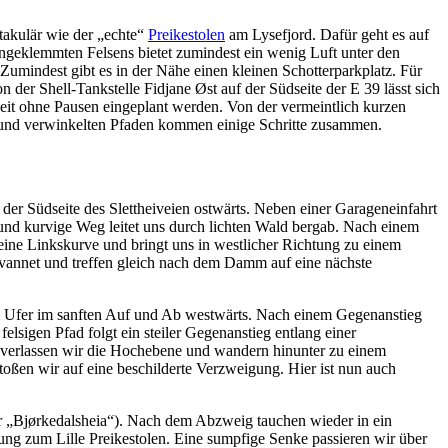
ktakulär wie der „echte“
Preikestolen
am Lysefjord. Dafür geht es auf
eingeklemmten Felsens bietet zumindest ein wenig Luft unter den
 Zumindest gibt es in der Nähe einen kleinen Schotterparkplatz. Für
 der Shell-Tankstelle Fidjane Øst auf der Südseite der E 39 lässt sich
eit ohne Pausen eingeplant werden. Von der vermeintlich kurzen
n und verwinkelten Pfaden kommen einige Schritte zusammen.
der Südseite des Slettheiveien ostwärts. Neben einer Garageneinfahrt
 und kurvige Weg leitet uns durch lichten Wald bergab. Nach einem
eine Linkskurve und bringt uns in westlicher Richtung zu einem
åvannet und treffen gleich nach dem Damm auf eine nächste
 Ufer im sanften Auf und Ab westwärts. Nach einem Gegenanstieg
sigen Pfad folgt ein steiler Gegenanstieg entlang einer
d verlassen wir die Hochebene und wandern hinunter zu einem
ßen wir auf eine beschilderte Verzweigung. Hier ist nun auch
r „Bjørkedalsheia“). Nach dem Abzweig tauchen wieder in ein
ng zum Lille Preikestolen. Eine sumpfige Senke passieren wir über