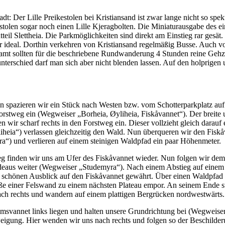
t: Der Lille Preikestolen bei Kristiansand ist zwar lange nicht so spe
estolen sogar noch einen Lille Kjeragbolten. Die Miniaturausgabe des 
eil Slettheia. Die Parkmöglichkeiten sind direkt am Einstieg rar gesät.
ber ideal. Dorthin verkehren von Kristiansand regelmäßig Busse. Auch von
samt sollten für die beschriebene Rundwanderung 4 Stunden reine Gehz
terschied darf man sich aber nicht blenden lassen. Auf den holprige
en spazieren wir ein Stück nach Westen bzw. vom Schotterparkplatz auf 
Forstweg ein (Wegweiser „Borheia, Øyliheia, Fiskåvannet“). Der breite
ir scharf rechts in den Forstweg ein. Dieser vollzieht gleich darauf 
heia“) verlassen gleichzeitig den Wald. Nun überqueren wir den Fisk
) und verlieren auf einem steinigen Waldpfad ein paar Höhenmeter.
 finden wir uns am Ufer des Fiskåvannet wieder. Nun folgen wir dem
eaus weiter (Wegweiser „Studemyra“). Nach einem Abstieg auf einem fel
nen schönen Ausblick auf den Fiskåvannet gewährt. Über einen Waldpfa
 einer Felswand zu einem nächsten Plateau empor. An seinem Ende sto
nach rechts und wandern auf einem plattigen Bergrücken nordwestwärts.
msvannet links liegen und halten unsere Grundrichtung bei (Wegweise
igung. Hier wenden wir uns nach rechts und folgen so der Beschilderu