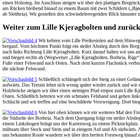
einen Holzsteg. Im Anschluss steigen wir über den plattigen Bergrü
am Rücken bleibend hinauf zu einem Baum mit zwei Schildern („Bjørk
ab Slettheia). Wir genießen den schwindelerregenden Blick hinunter 
Weiter zum Lille Kjeragbolten und zurück 
Wir kehren vom Lille Preikestolen auf dem Hinweg
bergauf. Vom höchsten Punkt folgt ein steiler Abstieg durch den Ber
nach links Richtung Lille Kjeragbolten. Kurz darauf halten wir uns
und biegen rechts ab (Wegweiser „Lille Kjeragbolten, Borheia, Rige
Fuße einer Felswand nach Osten. Nach dem kurzen Flachstück verbuch
die nächste Felswand.
Schließlich schlängelt sich der Steig zu einer Gelä
aufwärts. Das Terrain lehnt sich wenig später wieder zurück und wi
Holzbrücke steigen wir über einen steinigen Pfad empor zum Lille K
Osten. Schließlich betreten wir ein schmales Felsband und gehen link
Schlucht und wir treffen auf eine beschilderte Verzweigung. Dort bi
Von hier oben können wir ein weiteres Mal den Fis
die Südseite des Borheia. Nach dem Quergang folgt ein steiler Abstieg
einem Linksbogen bringt uns der Karrenweg zu einem Picknickplatz. 
mühsam über Stock und Stein und in einigem Auf und Ab südwärts. Auf
uns bekannten Route wandern wir über den breiten Forstweg hinauf n