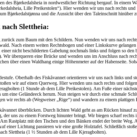
cken des Bjørkedalsheia in nordwestlicher Richtung bergauf. In einem
edalsheia, Lille Preikestolen“). Hier wenden wir uns nach rechts un
zum Bjørkedalstjønna und die Aussicht über den Taleinschnitt hinüber 
nach Slettheia:
 zurück zum Baum mit den Schildern. Nun wenden wir uns nach rechts
gwald. Nach einem weiten Rechtsbogen und einer Linkskurve gelangen wi
 an einer nicht beschilderten Gabelung nochmals links und folgen so
“). Wir überqueren eine Brücke und wenden uns im Anschluss nach rech
en über einen Waldhang einige Höhenmeter auf der Habenseite. Sobald 
ndestufe. Oberhalb des Fiskåvannet orientieren wir uns nach links und
r stoßen wir auf einen Querweg. Hier wenden uns nach rechts und fol
jeragbolten (1 Stunde ab dem Lille Preikestolen). Am Fuße einer näch
s um eine Geländeeck herum. Nun steigen wir durch eine schmale Schluc
egen wir rechts ab (Wegweiser „Rige“) und wandern zu einem plattigen
kåvannet überblicken. Durch lichten Wald geht as am Rücken hinauf zu
, der uns zu einem Forstweg hinunter bringt. Wir biegen scharf rechts i
Am Rastplatz mit den Tischen und den Bänken endet der breite Weg. A
 einer Lichtung passieren wir eine große Holztafel. Schließlich stoße
ach Slettheia (1 ½ Stunden ab dem Lille Kjeragbolten).