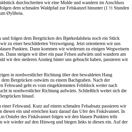
 Waldstück durchschreiten wir eine Mulde und wandern im Anschluss
d folgen dem schmalen Waldpfad zur Felskanzel hinunter (1 ½ Stunden
zum Øyliheia.
 und folgen dem Bergrücken des Bjørkedalsheia noch ein Stück
r zu einer beschilderten Verzweigung. Jetzt orientieren wir uns
 den blauen Punkten. Dann kommen wir wiederum zu einigen Wegweisern
ts. Dann steigen wir über ein paar Felsen aufwärts und wandern am
wir den steileren Anstieg hinter uns gebracht haben, passieren wir
 steigen in nordwestlicher Richtung über den bewaldeten Hang
gen dem Bergrücken ostwärts zu einem Bachgraben. Nach der
sten Felswand geht es vom eingeklemmten Felsblock weiter nach
ht in nordwestlicher Richtung aufwärts. Schließlich weitet sich die
 Bergrücken hinauf.
 einer Felswand. Kurz auf einem schmalen Felsabsatz passieren wir
n diesen ein und erreichen kurz darauf das Ufer des Fiskåvannet. In
m Ostufer des Fiskåvannet folgen wir den blauen Punkten teils
n wir wieder auf den Hinweg und biegen links in diesen ein. Auf der