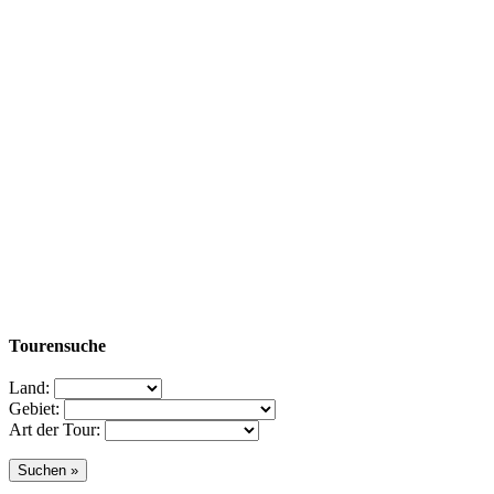
Tourensuche
Land:
Gebiet:
Art der Tour: