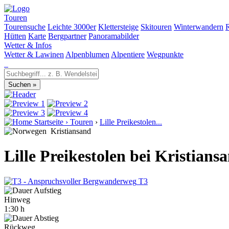
Touren
Tourensuche
Leichte 3000er
Klettersteige
Skitouren
Winterwandern
Hütten
Karte
Bergpartner
Panoramabilder
Wetter & Infos
Wetter & Lawinen
Alpenblumen
Alpentiere
Wegpunkte
Startseite
›
Touren
›
Lille Preikestolen...
Kristiansand
Lille Preikestolen bei Kristians
T3
Hinweg
1:30 h
Rückweg