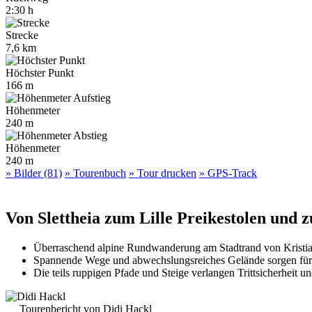
2:30 h
Strecke
7,6 km
Höchster Punkt
166 m
Höhenmeter
240 m
Höhenmeter
240 m
» Bilder (81)
» Tourenbuch
» Tour drucken
» GPS-Track
Von Slettheia zum Lille Preikestolen und 
Überraschend alpine Rundwanderung am Stadtrand von Kristi
Spannende Wege und abwechslungsreiches Gelände sorgen für 
Die teils ruppigen Pfade und Steige verlangen Trittsicherheit u
Tourenbericht von Didi Hackl