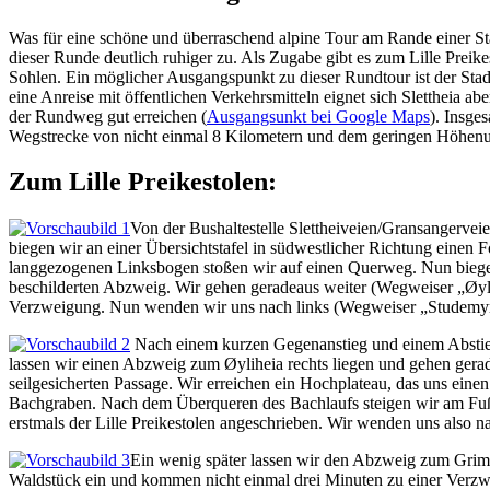
Was für eine schöne und überraschend alpine Tour am Rande einer Stad
dieser Runde deutlich ruhiger zu. Als Zugabe gibt es zum Lille Preik
Sohlen. Ein möglicher Ausgangspunkt zu dieser Rundtour ist der Stadtt
eine Anreise mit öffentlichen Verkehrsmitteln eignet sich Slettheia a
der Rundweg gut erreichen (
Ausgangsunkt bei Google Maps
). Insge
Wegstrecke von nicht einmal 8 Kilometern und dem geringen Höhenun
Zum Lille Preikestolen:
Von der Bushaltestelle Slettheiveien/Gransangervei
biegen wir an einer Übersichtstafel in südwestlicher Richtung einen 
langgezogenen Linksbogen stoßen wir auf einen Querweg. Nun biegen w
beschilderten Abzweig. Wir gehen geradeaus weiter (Wegweiser „Øyli
Verzweigung. Nun wenden wir uns nach links (Wegweiser „Studemyra“
Nach einem kurzen Gegenanstieg und einem Abstieg
lassen wir einen Abzweig zum Øyliheia rechts liegen und gehen gerad
seilgesicherten Passage. Wir erreichen ein Hochplateau, das uns ei
Bachgraben. Nach dem Überqueren des Bachlaufs steigen wir am Fuße
erstmals der Lille Preikestolen angeschrieben. Wir wenden uns also 
Ein wenig später lassen wir den Abzweig zum Grim
Waldstück ein und kommen nicht einmal drei Minuten zu einer Verzwe